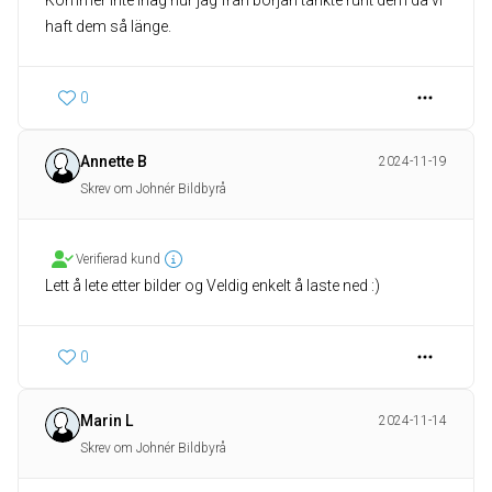
Kommer inte ihåg hur jag från början tänkte runt dem då vi
haft dem så länge.
0
Annette B
2024-11-19
Skrev om Johnér Bildbyrå
Verifierad kund
Lett å lete etter bilder og Veldig enkelt å laste ned :)
0
Marin L
2024-11-14
Skrev om Johnér Bildbyrå