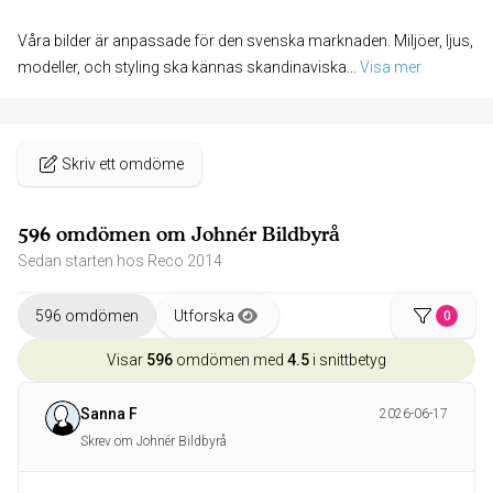
Våra bilder är anpassade för den svenska marknaden. Miljöer, ljus,
modeller, och styling ska kännas skandinaviska
... 
Visa mer
Skriv ett omdöme
596 omdömen om Johnér Bildbyrå
Sedan starten hos Reco 2014
596 omdömen
Utforska
0
Visar
596
omdömen med
4.5
i snittbetyg
Sanna F
2026-06-17
Skrev om Johnér Bildbyrå