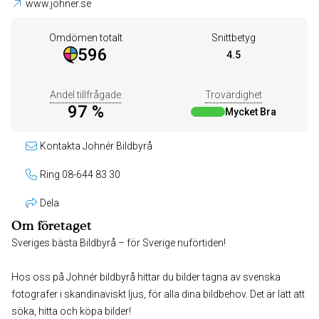
www.johner.se
Omdömen totalt
Snittbetyg
596
4.5
Andel tillfrågade
Trovärdighet
97 %
Mycket Bra
Kontakta Johnér Bildbyrå
Ring 08-644 83 30
Dela
Om företaget
Sveriges bästa Bildbyrå – för Sverige nuförtiden!
Hos oss på Johnér bildbyrå hittar du bilder tagna av svenska
fotografer i skandinaviskt ljus, för alla dina bildbehov. Det är lätt att
söka, hitta och köpa bilder!