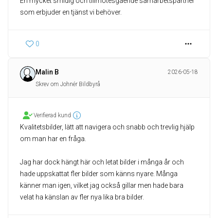
En mycket smidig och tillmötesgående samarbetspartner
som erbjuder en tjänst vi behöver.
0
Malin B
2026-05-18
Skrev om Johnér Bildbyrå
Verifierad kund
Kvalitetsbilder, lätt att navigera och snabb och trevlig hjälp
om man har en fråga.
Jag har dock hängt här och letat bilder i många år och
hade uppskattat fler bilder som känns nyare. Många
känner man igen, vilket jag också gillar men hade bara
velat ha känslan av fler nya lika bra bilder.