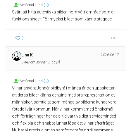
Verifierad kund
Svårt att hitta autentiska bilder inom vårt område som är
funktionshinder. För mycket bilder som känns stagade.
0
Lina K
2026-06-17
Skrev om Johnér Bildbyrå
Verifierad kund
Vi har använt Johnér bildbyrå i många år och uppskattar
att deras bilder känns genuina med bra representation av
människor, samtidigt som många av bilderna kunde vara
fotade i vår kommun. När vi har kommit med önskemål
och förfrågningar har de alltid varit väldigt serviceminded
och flexibla och snabbt lunnat lösa det vi har efterfrågat.
Nu har vi precis gjort en samfotografering tillsammans