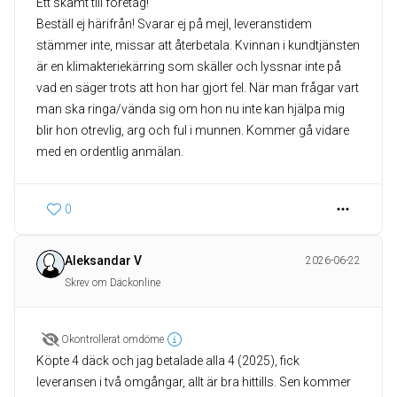
Ett skämt till företag!
Beställ ej härifrån! Svarar ej på mejl, leveranstidem
stämmer inte, missar att återbetala. Kvinnan i kundtjänsten
är en klimakteriekärring som skäller och lyssnar inte på
vad en säger trots att hon har gjort fel. När man frågar vart
man ska ringa/vända sig om hon nu inte kan hjälpa mig
blir hon otrevlig, arg och ful i munnen. Kommer gå vidare
med en ordentlig anmälan.
0
Aleksandar V
2026-06-22
Skrev om Däckonline
Okontrollerat omdöme
Köpte 4 däck och jag betalade alla 4 (2025), fick
leveransen i två omgångar, allt är bra hittills. Sen kommer