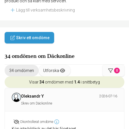
produkt och så klart med servicen.
Lägg till verksamhetsbeskrivning
Skriv ett omdöme
34 omdömen om Däckonline
34 omdömen
Utforska
0
Visar
34
omdömen med
1.4
i snittbetyg
Oleksandr Y
2026-07-16
Skrev om Däckonline
Okontrollerat omdöme
Köp inte bildäck av det här företaget.