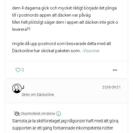
dem 4 dagarna gick och mycket riktigt började det plinga
till i postnords appen att däcken var påväg.
Men helt plötsligt säger dem i appen att däcken inte gick o
leverera??
ringde då upp postnord som besvarade detta med att
Däckonline har skickat paketen som
... 
Visa mer
0
J
2018-09-21
Skrev om Däckonline
Okontrollerat omdöme
Sämsta jä-la skitföretaget jag någonsin haft med att göra,
supporten är ett gäng förbannade inkompetenta nötter