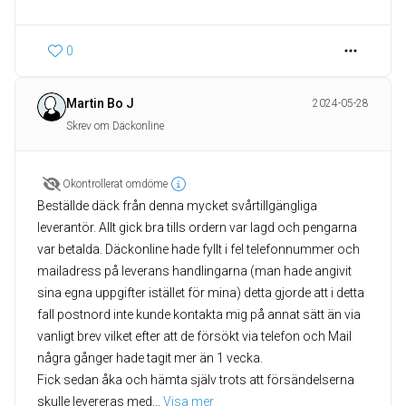
0
Martin Bo J
2024-05-28
Skrev om Däckonline
Okontrollerat omdöme
Beställde däck från denna mycket svårtillgängliga
leverantör. Allt gick bra tills ordern var lagd och pengarna
var betalda. Däckonline hade fyllt i fel telefonnummer och
mailadress på leverans handlingarna (man hade angivit
sina egna uppgifter istället för mina) detta gjorde att i detta
fall postnord inte kunde kontakta mig på annat sätt än via
vanligt brev vilket efter att de försökt via telefon och Mail
några gånger hade tagit mer än 1 vecka.
Fick sedan åka och hämta själv trots att försändelserna
skulle levereras med
... 
Visa mer