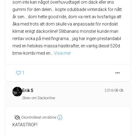
som inte kan något överhuvudtaget om däck eller ens
gummi för den delen... köpte odubbade vinterdäck för nått
år sen... dom hette good ride, dom va rent av livsfarliga att
åka med trots att dom skulle va anpassade för nordiskt
klimat enligt däckonline! Slitbanans mönster kunde man
rentav vicka på med fingrarna... jag har ingen prestandabil
med en helsikes massa hästkrafter, en vanlig diesel 520d
bmw-kombi med en
... 
Visa mer
1
Erik S
2016-08-08
Skrev om Däckonline
Okontrollerat omdöme
KATASTROF!