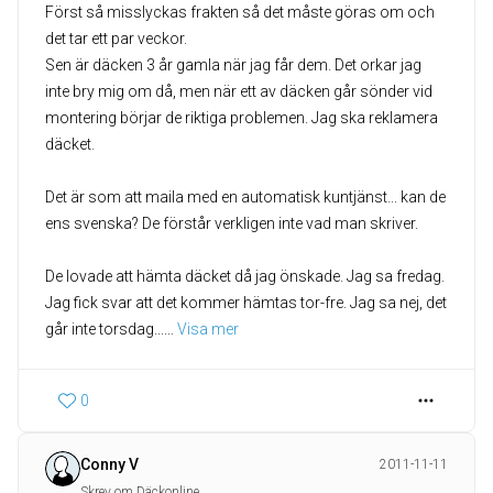
Först så misslyckas frakten så det måste göras om och
det tar ett par veckor.
Sen är däcken 3 år gamla när jag får dem. Det orkar jag
inte bry mig om då, men när ett av däcken går sönder vid
montering börjar de riktiga problemen. Jag ska reklamera
däcket.
Det är som att maila med en automatisk kuntjänst... kan de
ens svenska? De förstår verkligen inte vad man skriver.
De lovade att hämta däcket då jag önskade. Jag sa fredag.
Jag fick svar att det kommer hämtas tor-fre. Jag sa nej, det
går inte torsdag...
... 
Visa mer
0
Conny V
2011-11-11
Skrev om Däckonline