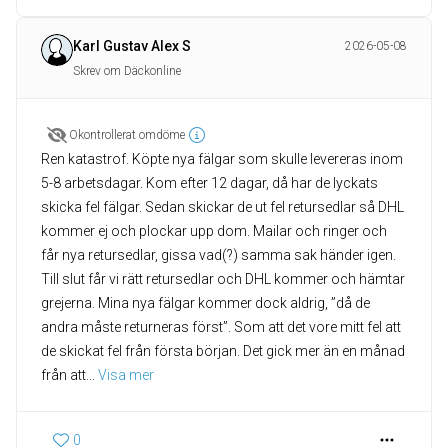
Karl Gustav Alex S
2026-05-08
Skrev om Däckonline
Okontrollerat omdöme
Ren katastrof. Köpte nya fälgar som skulle levereras inom
5-8 arbetsdagar. Kom efter 12 dagar, då har de lyckats
skicka fel fälgar. Sedan skickar de ut fel retursedlar så DHL
kommer ej och plockar upp dom. Mailar och ringer och
får nya retursedlar, gissa vad(?) samma sak händer igen.
Till slut får vi rätt retursedlar och DHL kommer och hämtar
grejerna. Mina nya fälgar kommer dock aldrig, ”då de
andra måste returneras först”. Som att det vore mitt fel att
de skickat fel från första början. Det gick mer än en månad
från att
... 
Visa mer
0