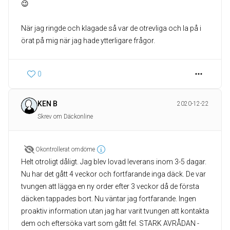
😉
När jag ringde och klagade så var de otrevliga och la på i
0
KEN B
2020-12-22
Skrev om Däckonline
Okontrollerat omdöme
Helt otroligt dåligt. Jag blev lovad leverans inom 3-5 dagar.
Nu har det gått 4 veckor och fortfarande inga däck. De var
tvungen att lägga en ny order efter 3 veckor då de första
däcken tappades bort. Nu väntar jag fortfarande. Ingen
proaktiv information utan jag har varit tvungen att kontakta
dem och eftersöka vart som gått fel. STARK AVRÅDAN -