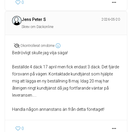
0
Jens Peter S
2026-05-20
Skrev om Däckonline
Okontrollerat omdöme
Bedrövligt skulle jag vilja säga!
Beställde 4 däck 17 april men fick endast 3 däck. Det fjärde
försvann på vägen. Kontaktade kundtjänst som hjälpte
mig att lägga en ny beställning 8 maj. Idag 20 maj har
återigen ringt kundtjänst då jag fortfarande väntar på
leveransen…..
Handla någon annanstans än från detta företaget!
0