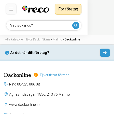
För företag
Vad söker du?
Alla kategorier
›
Byta Däck
›
Skåne
›
Malmö
›
Däckonline
Är det här ditt företag?
Däckonline
Ej verifierat företag
Ring 08-525 006 08
Agnesfridsvägen 185c, 213 75 Malmö
www.dackonline.se