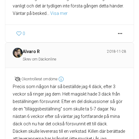
vanligt och det är tydligen inte första gången detta händer.
Väntar på besked
... 
Visa mer
0
Alvaro R
2018-11-28
Skrev om Däckonline
Okontrollerat omdöme
Precis som någon här så beställde jag 4 däck, efter 3
veckor så ringer jag dem. Helt magiskt hade 3 däck från
beställningen försvunnit. Efter en del diskussioner så gör
de en "tilläggsbeställning" som skulle ta 5-7 dagar. Nu
nästan 6 veckor efter så väntar jag fortfarande på mina
däck och nu har det också försvunnit ett till däck.
Däcken skulle levereras till en verkstad. Killen där berättade
att leveranserna har krånglat jätte mycket i år, jag