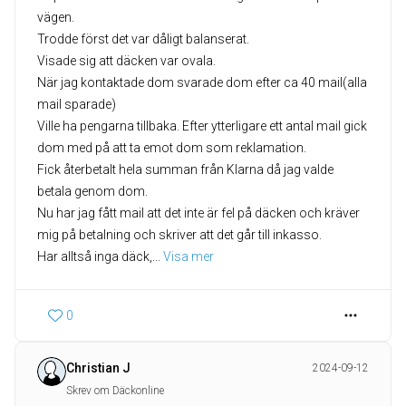
vägen.
Trodde först det var dåligt balanserat.
Visade sig att däcken var ovala.
När jag kontaktade dom svarade dom efter ca 40 mail(alla
mail sparade)
Ville ha pengarna tillbaka. Efter ytterligare ett antal mail gick
dom med på att ta emot dom som reklamation.
Fick återbetalt hela summan från Klarna då jag valde
betala genom dom.
Nu har jag fått mail att det inte är fel på däcken och kräver
mig på betalning och skriver att det går till inkasso.
Har alltså inga däck,
... 
Visa mer
0
Christian J
2024-09-12
Skrev om Däckonline