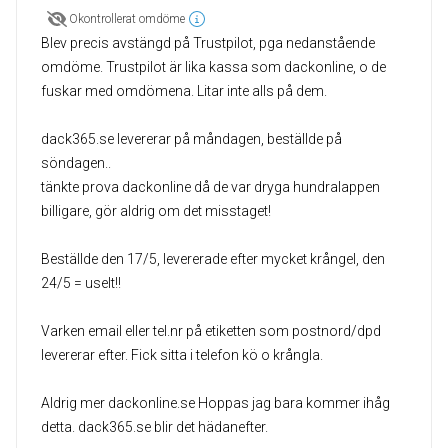
Okontrollerat omdöme
Blev precis avstängd på Trustpilot, pga nedanstående
omdöme. Trustpilot är lika kassa som dackonline, o de
fuskar med omdömena. Litar inte alls på dem.
dack365.se levererar på måndagen, beställde på
söndagen..
tänkte prova dackonline då de var dryga hundralappen
billigare, gör aldrig om det misstaget!
Beställde den 17/5, levererade efter mycket krångel, den
24/5 = uselt!!
Varken email eller tel.nr på etiketten som postnord/dpd
levererar efter. Fick sitta i telefon kö o krångla.
Aldrig mer dackonline.se Hoppas jag bara kommer ihåg
detta. dack365.se blir det hädanefter.