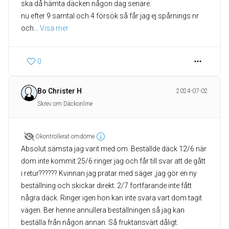
ska då hämta däcken någon dag senare.
nu efter 9 samtal och 4 försök så får jag ej spårnings nr
och
... 
Visa mer
0
Bo Christer H
2024-07-02
Skrev om Däckonline
Okontrollerat omdöme
Absolut sämsta jag varit med om. Beställde däck 12/6 när
dom inte kommit 25/6 ringer jag och får till svar att de gått
i retur?????? Kvinnan jag pratar med säger ,jag gör en ny
beställning och skickar direkt. 2/7 fortfarande inte fått
några däck. Ringer igen hon kan inte svara vart dom tagit
vägen. Ber henne annullera beställningen så jag kan
beställa från någon annan. Så fruktansvärt dåligt.