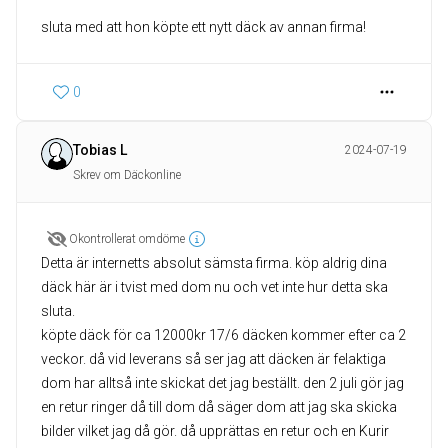
sluta med att hon köpte ett nytt däck av annan firma!
0
Tobias L
2024-07-19
Skrev om Däckonline
Okontrollerat omdöme
Detta är internetts absolut sämsta firma. köp aldrig dina
däck här är i tvist med dom nu och vet inte hur detta ska
sluta.
köpte däck för ca 12000kr 17/6 däcken kommer efter ca 2
veckor. då vid leverans så ser jag att däcken är felaktiga
dom har alltså inte skickat det jag beställt. den 2 juli gör jag
en retur ringer då till dom då säger dom att jag ska skicka
bilder vilket jag då gör. då upprättas en retur och en Kurir