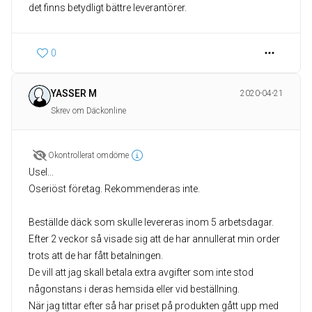
det finns betydligt bättre leverantörer.
0
YASSER M
2020-04-21
Skrev om Däckonline
Okontrollerat omdöme
Usel...
Oseriöst företag. Rekommenderas inte.
Beställde däck som skulle levereras inom 5 arbetsdagar.
Efter 2 veckor så visade sig att de har annullerat min order
trots att de har fått betalningen.
De vill att jag skall betala extra avgifter som inte stod
någonstans i deras hemsida eller vid beställning.
När jag tittar efter så har priset på produkten gått upp med