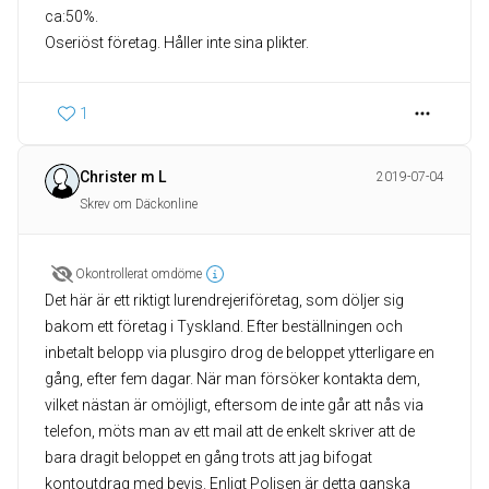
ca:50%.
1
Christer m L
2019-07-04
Skrev om Däckonline
Okontrollerat omdöme
Det här är ett riktigt lurendrejeriföretag, som döljer sig
bakom ett företag i Tyskland. Efter beställningen och
inbetalt belopp via plusgiro drog de beloppet ytterligare en
gång, efter fem dagar. När man försöker kontakta dem,
vilket nästan är omöjligt, eftersom de inte går att nås via
telefon, möts man av ett mail att de enkelt skriver att de
bara dragit beloppet en gång trots att jag bifogat
kontoutdrag med bevis. Enligt Polisen är detta ganska