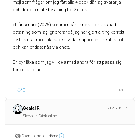
mejl som frågar om jag fått alla 4 däck där jag svarar ja
och de gör en återbetalning för 2 däck...
ett år senare (2026) kommer påminnelse om saknad
betalning som jag ignorerar då jag har gjort allting korrekt.
Detta slutar med inkassokrav, där supporten är katastrof
och kan endast nås via chatt.
En dyr läxa som jag vill dela med andra för att passa sig
för detta bolag!
0
Gealal R
2026-06-17
Skrev om Däckonline
Okontrollerat omdöme