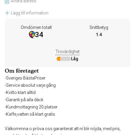
Ändra adress
Lägg till information
Omdömen totalt
Snittbetyg
34
1.4
Trovärdighet
Låg
Om företaget
-Sveriges BästaPriser
-Service absolut varje gång
-Kvitto klart alltid
-Garanti på alla däck
-Kundmottagning 20 platser
-Kaffe,vatten så klart gratis
Välkommna o pröva oss garanterat att ni blir nöjda, med pris,