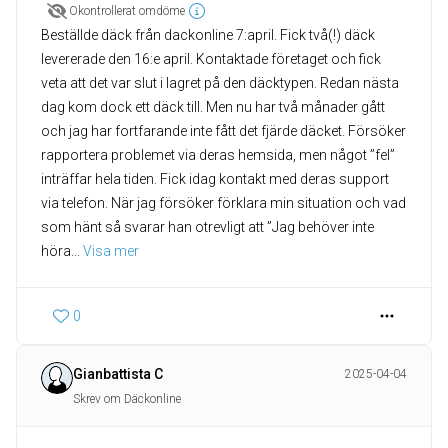
Okontrollerat omdöme
Beställde däck från dackonline 7:april. Fick två(!) däck
levererade den 16:e april. Kontaktade företaget och fick
veta att det var slut i lagret på den däcktypen. Redan nästa
dag kom dock ett däck till. Men nu har två månader gått
och jag har fortfarande inte fått det fjärde däcket. Försöker
rapportera problemet via deras hemsida, men något ”fel”
inträffar hela tiden. Fick idag kontakt med deras support
via telefon. När jag försöker förklara min situation och vad
som hänt så svarar han otrevligt att ”Jag behöver inte
höra
... 
Visa mer
0
Gianbattista C
2025-04-04
Skrev om Däckonline