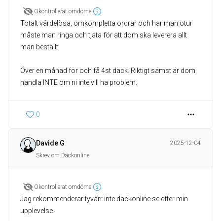
Okontrollerat omdöme
Totalt värdelösa, omkompletta ordrar och har man otur
måste man ringa och tjata för att dom ska leverera allt
man beställt.
Över en månad för och få 4st däck. Riktigt sämst är dom,
handla INTE om ni inte vill ha problem.
0
Davide G
2025-12-04
Skrev om Däckonline
Okontrollerat omdöme
Jag rekommenderar tyvärr inte dackonline.se efter min
upplevelse.