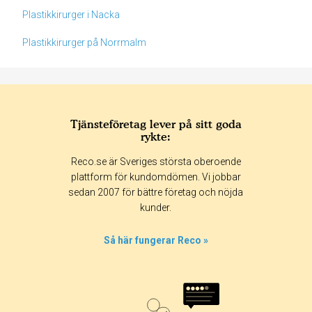
Plastikkirurger i Nacka
Plastikkirurger på Norrmalm
Tjänsteföretag lever på sitt goda
rykte:
Betyg & tidpunkt:
Reco.se är Sveriges största oberoende
Alla
365 dagar
90 dagar
30 dagar
plattform för kundomdömen. Vi jobbar
sedan 2007 för bättre företag och nöjda
100%
kunder.
0%
0%
Så här fungerar Reco »
0%
0%