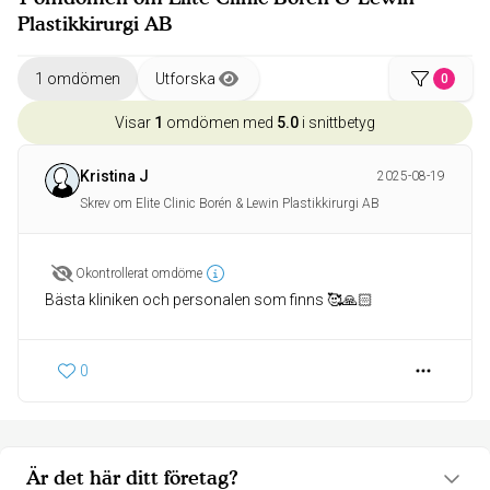
Plastikkirurgi AB
1 omdömen
Utforska
0
Visar
1
omdömen med
5.0
i snittbetyg
Kristina J
2025-08-19
Skrev om Elite Clinic Borén & Lewin Plastikkirurgi AB
Okontrollerat omdöme
Bästa kliniken och personalen som finns 🥰🙏🏻
0
Är det här ditt företag?