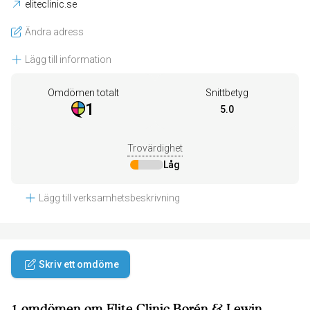
eliteclinic.se
Ändra adress
Lägg till information
Omdömen totalt
Snittbetyg
1
5.0
Trovärdighet
Låg
Lägg till verksamhetsbeskrivning
Skriv ett omdöme
1 omdömen om Elite Clinic Borén & Lewin