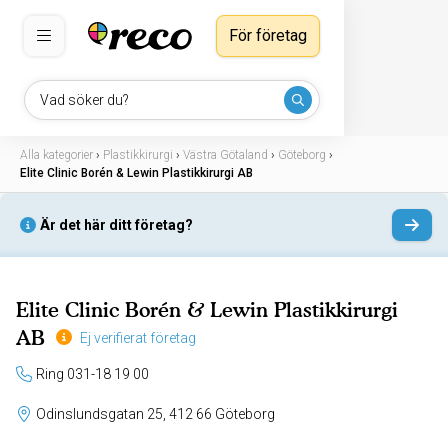
För företag
Vad söker du?
Alla kategorier
›
Plastikkirurgi
›
Västra Götaland
›
Göteborg
›
Elite Clinic Borén & Lewin Plastikkirurgi AB
Är det här ditt företag?
Elite Clinic Borén & Lewin Plastikkirurgi
AB
Ej verifierat företag
Ring 031-18 19 00
Odinslundsgatan 25, 412 66 Göteborg