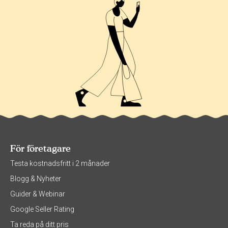
För företagare
Testa kostnadsfritt i 2 månader
Blogg & Nyheter
Guider & Webinar
Google Seller Rating
Ta reda på ditt pris