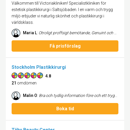
Välkommen till Victoriakliniken! Specialistkliniken för
estetisk plastikkirurgi i Saltsjöbaden. I en varm och trygg
miljö erbjuder vi naturlig skönhet och plastikkirurgi i
världsklass.
Maria L
:
Otroligt proffsigt bemötande, Genuint och varmt omhändertagande., Väldigt imponerad över kirurgen Marie Jägers skicklighet och resultat av min bröstoperation Byte av implantat från 230 till 520 + lyft. 100% nöjd och rekommenderar henne till alla!!
Få prisförslag
Stockholm Plastikkirurgi
4.8
21
omdömen
Malin O
:
Bra och tydlig information före och ett tryggt och professionellt bemötande före och efter operation
Boka tid
Täby Beauty Center