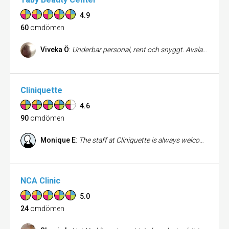
4.9
60
omdömen
Viveka Ö
:
Underbar personal, rent och snyggt. Avslappnad miljö. Soft music , tända ljus och kunnig oersonal
Cliniquette
4.6
90
omdömen
Monique E
:
The staff at Cliniquette is always welcoming and professional, plus highly skilled at their work. Cliniquette is a first class beauty clinic, with the latest state of the art treatments and equipment, but at the same time they keep it personal and comforting for the client. The intimate but clean and beautiful interior decoration makes it a pleasure to spend time there for treatments. I am very happy with all the treatments I have had there and am so glad that I have finally found a beauty clinic which cater for all my needs and which exceeds my expectations every time. I can highly recommend Cliniquette not only for their high level of professionalism but also for making me feel so relaxed, welcome and special every time I visit them.
NCA Clinic
5.0
24
omdömen