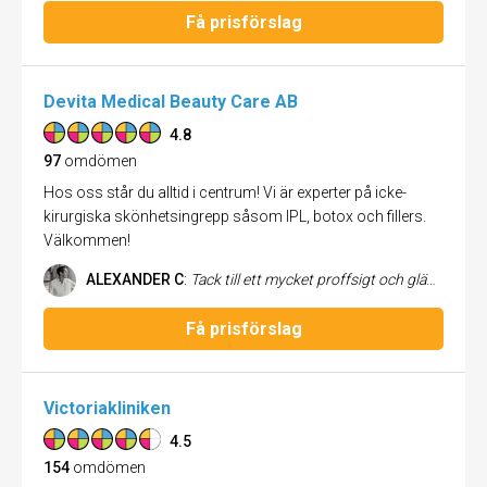
Få prisförslag
Devita Medical Beauty Care AB
4.8
97
omdömen
Hos oss står du alltid i centrum! Vi är experter på icke-
kirurgiska skönhetsingrepp såsom IPL, botox och fillers.
Välkommen!
ALEXANDER C
:
Tack till ett mycket proffsigt och glädjefyllt möte med Dorina på skönhetsakuten. Kände mig så välkommen och lugn så fort jag steg på. Måste tillägga att mötas med ett glatt leende gör stor skillnad om man är nervös , blev genast lugn på en gång. Tänk att så lite kan göra så mycket , en mycket bra start innan behandlingen . Själva behandlingen gick superbra och kunde inte ha blivit bättre, är supernöjd. Tusen tack. Kan varmt rekommendera.
Få prisförslag
Victoriakliniken
4.5
154
omdömen