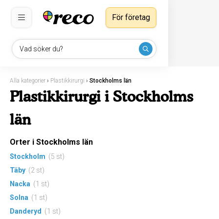
För företag
Vad söker du?
Alla kategorier
›
Plastikkirurgi
›
Stockholms län
Plastikkirurgi i Stockholms
län
Orter i Stockholms län
Stockholm
(5 st)
Täby
(2 st)
Nacka
(1 st)
Solna
(1 st)
Danderyd
(1 st)