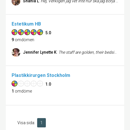
Shania L
:
Hej, Verkligen jag vet inte hur ska jag börja för att dem hade finaste bemötande till alla. Dem förklarade tydligt om sakerna som vi var oroliga på ... dem lyssnar på oss var vill sen bestämmer dem är bra eller inte. Varm hälsningar Shania
Estetikum HB
5.0
9
omdömen
Jennifer Lynette K
:
The staff are golden, their bedside manner the best. The waiting room as well the rest of the clinic was very clean and neat. I can not say enough praise 5⭐️ 💜 Jennifer
Plastikkirurgen Stockholm
1.0
1
omdöme
Visa sida:
1