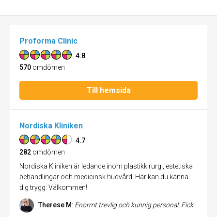
Proforma Clinic
4.8
570
omdömen
Till hemsida
Nordiska Kliniken
4.7
282
omdömen
Nordiska Kliniken är ledande inom plastikkirurgi, estetiska
behandlingar och medicinsk hudvård. Här kan du känna
dig trygg. Välkommen!
Therese M
:
Enormt trevlig och kunnig personal. Fick ett väldigt gott bemötande av alla. Verkligen nöjd med mitt besök och resultat av min bröstoperation. Rekommenderar dem starkt.