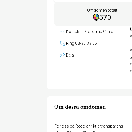
Omdömen totalt
570
Kontakta Proforma Clinic
V
Ring 08-33 33 55
V
Dela
b
*
*
T
Om dessa omdömen
För oss på Reco är riktig transparens