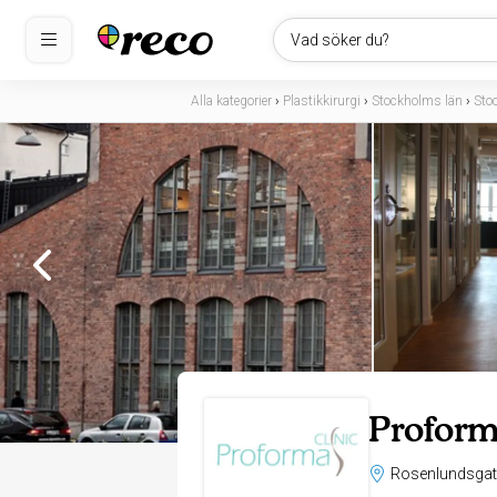
Vad söker du?
Alla kategorier
›
Plastikkirurgi
›
Stockholms län
›
Sto
Proform