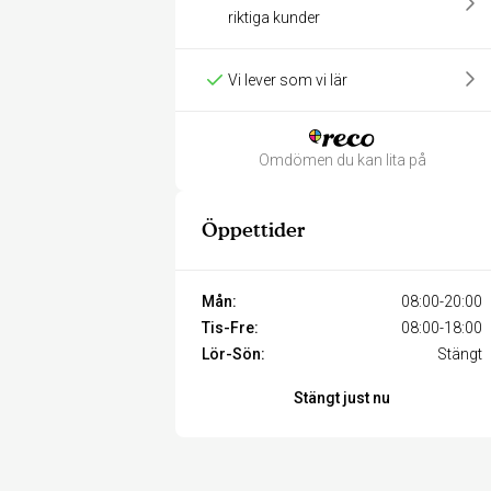
riktiga kunder
Vi lever som vi lär
Omdömen du kan lita på
Öppettider
Mån:
08:00-20:00
Tis-Fre:
08:00-18:00
Lör-Sön:
Stängt
Stängt just nu