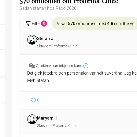
570 omdömen om Proforma Clinic
Sedan starten hos Reco 2020
Filter
Visar
570
omdömen med
4.8
i snittbetyg
0
Stefan J
Skrev om Proforma Clinic
Omdöme från inbjuden kund
Det gick jättebra och personalen var helt suveräna. Jag
Mvh Stefan
0
Maryam H
Skrev om Proforma Clinic