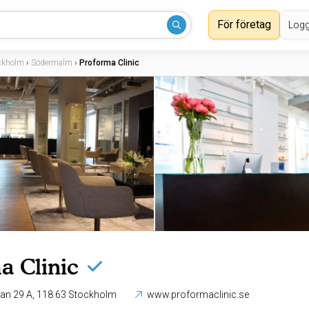
För företag
Logg
ckholm
›
Södermalm
›
Proforma Clinic
a Clinic
Rosenlundsgatan 29 A, 118 63 Stockholm
www.proformaclinic.se