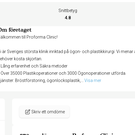
Snittbetyg
4.8
Om företaget
älkommen till Proforma Clinic!
i är Sveriges största klinik inriktad på ögon- och plastikkirurgi. Vi menar 
ehöver kosta skjortan.
 Lång erfarenhet och Säkra metoder
 Över 35000 Plastikoperationer och 3000 Ögonoperationer utförda.
jänster: Bröstförstoring, ögonlocksplastik,
... 
Visa mer
Skriv ett omdöme