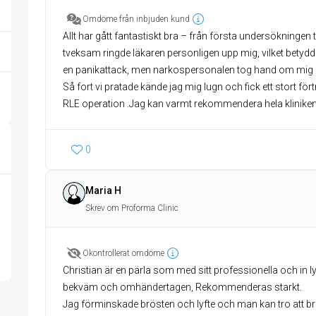
Omdöme från inbjuden kund
Allt har gått fantastiskt bra – från första undersökningen ti
tveksam ringde läkaren personligen upp mig, vilket betyd
en panikattack, men narkospersonalen tog hand om mig på et
Så fort vi pratade kände jag mig lugn och fick ett stort f
RLE operation .Jag kan varmt rekommendera hela kliniken! St
0
Maria H
Skrev om Proforma Clinic
Okontrollerat omdöme
Christian är en pärla som med sitt professionella och in l
bekväm och omhändertagen, Rekommenderas starkt.
Jag förminskade brösten och lyfte och man kan tro att b