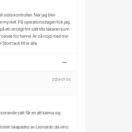
ll sista kontrollen. När jag blev
de mycket. På operationsdagen fick jag
t otroligt fint sätt tills läkaren kom.
örtroende för henne. Är så nöjd med min
ort tack till er alla.
2026-07-26
yssnande sätt får en att känna sig
rösten skapades av Leonardo da vinci.