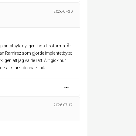
2026-07-20
mplantatbyte nyligen, hos Proforma. Är
ian Ramirez som gjorde implantatbytet
ligen att jag valde rätt. Allt gick hur
rar starkt denna klinik.
2026-07-17