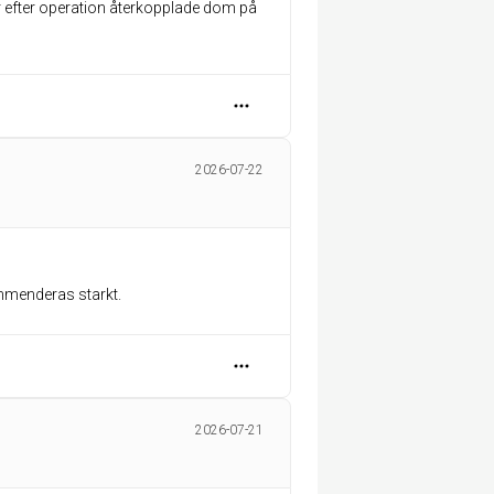
r efter operation återkopplade dom på
2026-07-22
menderas starkt.
2026-07-21