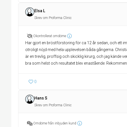
Elsa L
Skrev om Proforma Clinic
Okontrollerat omdöme
Har gjort en bröstförstoring för ca 12 år sedan, och ett i
otroligt nöjd med hela upplevelsen båda gångerna. Christ
är en trevlig, proffsig och skicklig kirurg, och jag kände verk
bra som helst och resultatet blev enastående. Rekommende
0
Hans S
Skrev om Proforma Clinic
Omdöme från inbjuden kund