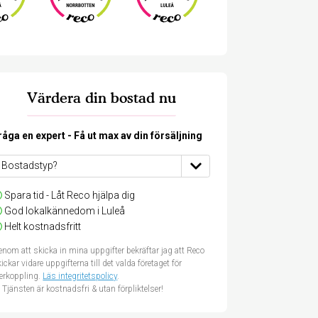
Värdera din bostad nu
råga en expert - Få ut max av din försäljning
Spara tid - Låt Reco hjälpa dig
God lokalkännedom i Luleå
Helt kostnadsfritt
nom att skicka in mina uppgifter bekräftar jag att Reco
ickar vidare uppgifterna till det valda företaget för
terkoppling.
Läs integritetspolicy
.
Tjänsten är kostnadsfri & utan förpliktelser!