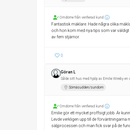
Omdöme från verifierad kund
Fantastisk mäklare. Hade några olika mäkla
och hon kom med nya tips som var väldigt
av fem stjärnor.
0
Göran L
Sålde sitt hus med hjälp av Emilie Wireby en 
Sörnäsudden/sundom
Omdöme från verifierad kund
Emilie gör ett mycket proffsigt jobb. Är kunn
Levde verkligen upp till de förväntningarna
säljprocessen och man fick svar på de fun