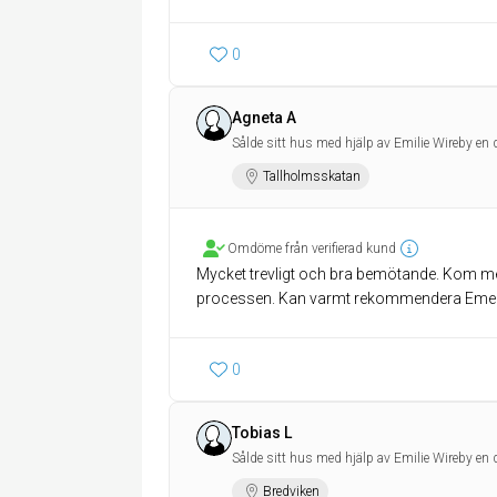
0
Agneta A
Sålde sitt hus med hjälp av Emilie Wireby en 
Tallholmsskatan
Omdöme från verifierad kund
Mycket trevligt och bra bemötande. Kom m
processen. Kan varmt rekommendera Emel
0
Tobias L
Sålde sitt hus med hjälp av Emilie Wireby en 
Bredviken