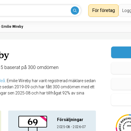
För företag
Logg
›
Emilie Wireby
by
 5 baserat på 300 omdömen
leå
.
Emilie Wireby har varit registrerad mäklare sedan
o.se sedan 2019-09 och har fått 300 omdömen med ett
ingar sen 2025-08 och har tillfrågat 92% av sina
69
Försäljningar
2025-08 - 2026-07