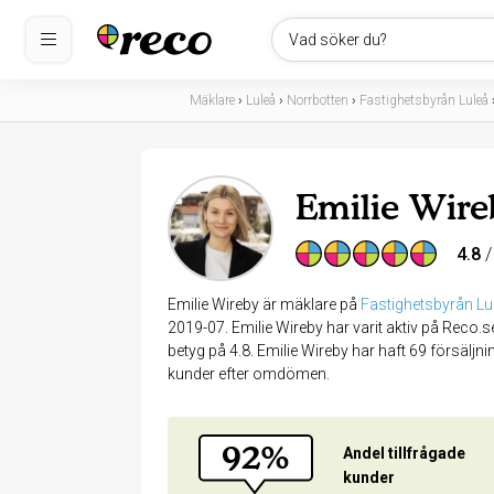
Vad söker du?
Mäklare
›
Luleå
›
Norrbotten
›
Fastighetsbyrån Luleå
Emilie Wire
4.8
/
Emilie Wireby är mäklare på
Fastighetsbyrån Lu
2019-07. Emilie Wireby har varit aktiv på Rec
betyg på 4.8. Emilie Wireby har haft 69 försäljn
kunder efter omdömen.
92%
Andel tillfrågade
kunder