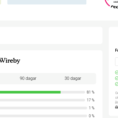
F
Wireby
90 dagar
30 dagar
81
%
Ge
sk
17
%
å
1
%
0
%