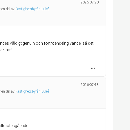
2026-07-20
 en del av
Fastighetsbyrån Luleå
kändes väldigt genuin och förtroendeingivande, så det
äklare!
2026-07-18
 en del av
Fastighetsbyrån Luleå
 tillmötesgående.