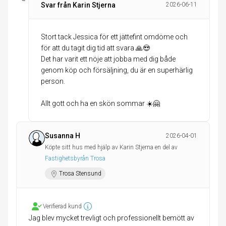
Svar från Karin Stjerna
2026-06-11
Stort tack Jessica för ett jättefint omdöme och
för att du tagit dig tid att svara 🙏😍
Det har varit ett nöje att jobba med dig både
genom köp och försäljning, du är en superhärlig
person.
Allt gott och ha en skön sommar ☀️🤗
Susanna H
2026-04-01
Köpte sitt hus med hjälp av Karin Stjerna en del av
Fastighetsbyrån Trosa
Trosa Stensund
Verifierad kund
Jag blev mycket trevligt och professionellt bemött av