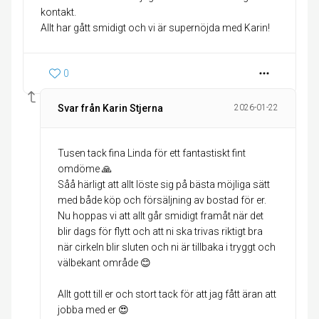
kontakt.
Allt har gått smidigt och vi är supernöjda med Karin!
0
Svar från Karin Stjerna
2026-01-22
Tusen tack fina Linda för ett fantastiskt fint
omdöme 🙏
Såå härligt att allt löste sig på bästa möjliga sätt
med både köp och försäljning av bostad för er.
Nu hoppas vi att allt går smidigt framåt när det
blir dags för flytt och att ni ska trivas riktigt bra
när cirkeln blir sluten och ni är tillbaka i tryggt och
välbekant område 😊
Allt gott till er och stort tack för att jag fått äran att
jobba med er 😍