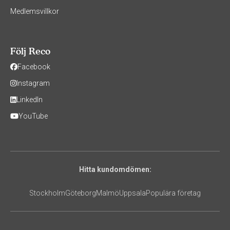
Medlemsvillkor
Följ Reco
Facebook
Instagram
LinkedIn
YouTube
Hitta kundomdömen:
Stockholm
Göteborg
Malmö
Uppsala
Populära företag