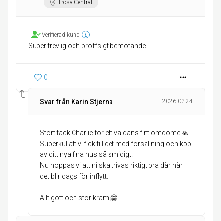
Trosa Centralt
Verifierad kund
Super trevlig och proffsigt bemötande
0
Svar från Karin Stjerna
2026-03-24
Stort tack Charlie för ett väldans fint omdöme 🙏
Superkul att vi fick till det med försäljning och köp
av ditt nya fina hus så smidigt.
Nu hoppas vi att ni ska trivas riktigt bra där när
det blir dags för inflytt.
Allt gott och stor kram 🤗