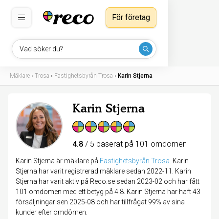
För företag
Vad söker du?
Mäklare
›
Trosa
›
Fastighetsbyrån Trosa
›
Karin Stjerna
Karin Stjerna
4.8
/ 5 baserat på 101 omdömen
Karin Stjerna är mäklare på
Fastighetsbyrån Trosa
.
Karin
Stjerna har varit registrerad mäklare sedan 2022-11. Karin
Stjerna har varit aktiv på Reco.se sedan 2023-02 och har fått
101 omdömen med ett betyg på 4.8. Karin Stjerna har haft 43
försäljningar sen 2025-08 och har tillfrågat 99% av sina
kunder efter omdömen.