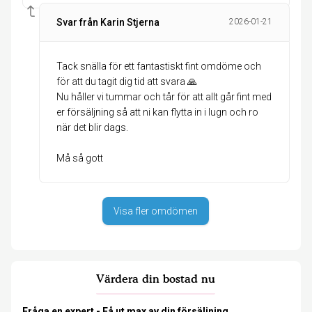
Svar från Karin Stjerna
2026-01-21
Tack snälla för ett fantastiskt fint omdöme och
för att du tagit dig tid att svara 🙏
Nu håller vi tummar och tår för att allt går fint med
er försäljning så att ni kan flytta in i lugn och ro
när det blir dags.
Må så gott
Visa fler omdömen
Värdera din bostad nu
Fråga en expert - Få ut max av din försäljning