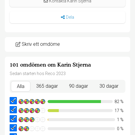
Kontakta Karin Stjerna
Dela
Skriv ett omdöme
101 omdömen om Karin Stjerna
Sedan starten hos Reco 2023
365 dagar
90 dagar
30 dagar
Alla
82
%
17
%
1
%
0
%