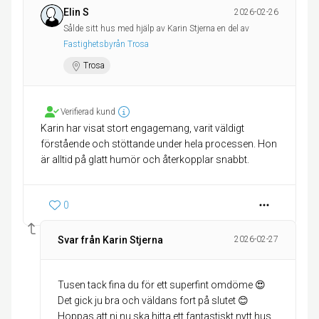
Elin S
2026-02-26
Sålde sitt hus med hjälp av Karin Stjerna en del av
Fastighetsbyrån Trosa
Trosa
Verifierad kund
Karin har visat stort engagemang, varit väldigt
förstående och stöttande under hela processen. Hon
är alltid på glatt humör och återkopplar snabbt.
0
Svar från Karin Stjerna
2026-02-27
Tusen tack fina du för ett superfint omdöme 😍
Det gick ju bra och väldans fort på slutet 😊
Hoppas att ni nu ska hitta ett fantastiskt nytt hus