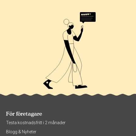
För företagare
Testa kostnadsfritt i 2 månader
Blogg & Nyheter