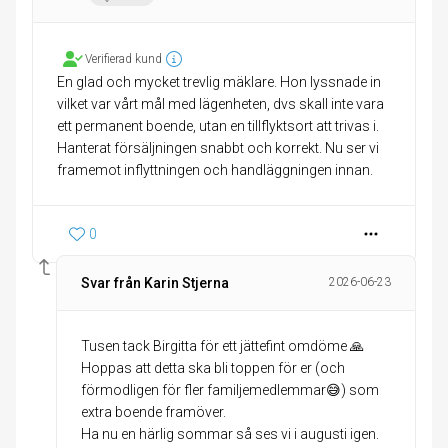
Verifierad kund
En glad och mycket trevlig mäklare. Hon lyssnade in
vilket var vårt mål med lägenheten, dvs skall inte vara
ett permanent boende, utan en tillflyktsort att trivas i.
Hanterat försäljningen snabbt och korrekt. Nu ser vi
framemot inflyttningen och handläggningen innan.
0
Svar från Karin Stjerna
2026-06-23
Tusen tack Birgitta för ett jättefint omdöme 🙏
Hoppas att detta ska bli toppen för er (och
förmodligen för fler familjemedlemmar😅) som
extra boende framöver.
Ha nu en härlig sommar så ses vi i augusti igen.