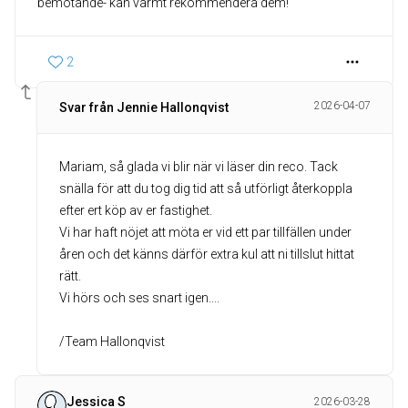
bemötande- kan varmt rekommendera dem!
2
2026-04-07
Svar från Jennie Hallonqvist
Mariam, så glada vi blir när vi läser din reco. Tack
snälla för att du tog dig tid att så utförligt återkoppla
efter ert köp av er fastighet.
Vi har haft nöjet att möta er vid ett par tillfällen under
åren och det känns därför extra kul att ni tillslut hittat
rätt.
Vi hörs och ses snart igen....
/Team Hallonqvist
Jessica S
2026-03-28