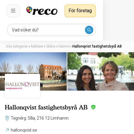
För företag
Vad söker du?
Alla kategorier
›
Mäklare
›
Skåne
›
Malmö
›
Hallonqvist fastighetsbyrå AB
Hallonqvist fastighetsbyrå AB
Tegnérg. 58a, 216 12 Limhamn
hallonqvist.se