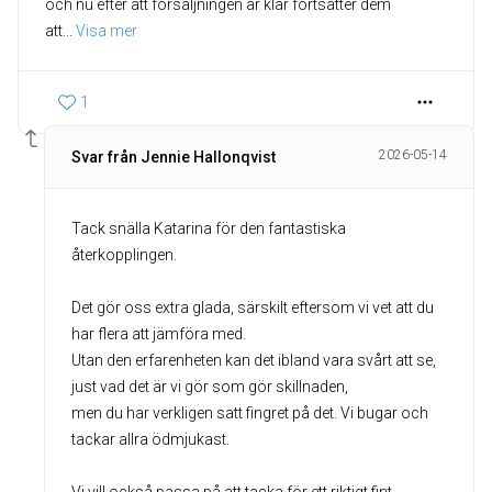
och nu efter att försäljningen är klar fortsätter dem
att
... 
Visa mer
1
2026-05-14
Svar från Jennie Hallonqvist
Tack snälla Katarina för den fantastiska
återkopplingen.
Det gör oss extra glada, särskilt eftersom vi vet att du
har flera att jämföra med.
Utan den erfarenheten kan det ibland vara svårt att se,
just vad det är vi gör som gör skillnaden,
men du har verkligen satt fingret på det. Vi bugar och
tackar allra ödmjukast.