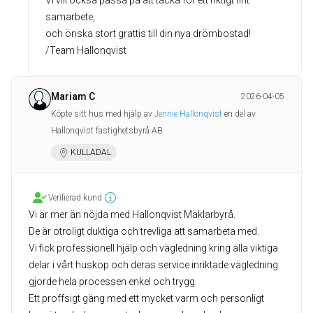
Vi vill också passa på att tacka för ett riktigt fint
samarbete,
och önska stort grattis till din nya drömbostad!
/Team Hallonqvist
Mariam C
2026-04-05
Köpte sitt hus med hjälp av
Jennie Hallonqvist
en del av
Hallonqvist fastighetsbyrå AB
KULLADAL
Verifierad kund
Vi är mer än nöjda med Hallonqvist Mäklarbyrå.
De är otroligt duktiga och trevliga att samarbeta med.
Vi fick professionell hjälp och vägledning kring alla viktiga
delar i vårt husköp och deras service inriktade vägledning
gjorde hela processen enkel och trygg.
Ett proffsigt gäng med ett mycket varm och personligt