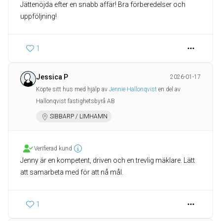
Jättenöjda efter en snabb affär! Bra förberedelser och
1
Jessica P
2026-01-17
Köpte sitt hus med hjälp av
Jennie Hallonqvist
en del av
Hallonqvist fastighetsbyrå AB
SIBBARP / LIMHAMN
Verifierad kund
Jenny är en kompetent, driven och en trevlig mäklare. Lätt
att samarbeta med för att nå mål.
1