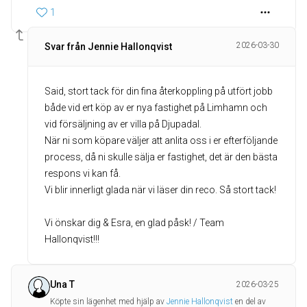
1
2026-03-30
Svar från Jennie Hallonqvist
Said, stort tack för din fina återkoppling på utfört jobb
både vid ert köp av er nya fastighet på Limhamn och
vid försäljning av er villa på Djupadal.
När ni som köpare väljer att anlita oss i er efterföljande
process, då ni skulle sälja er fastighet, det är den bästa
respons vi kan få.
Vi blir innerligt glada när vi läser din reco. Så stort tack!
Vi önskar dig & Esra, en glad påsk! / Team
Hallonqvist!!!
Una T
2026-03-25
Köpte sin lägenhet med hjälp av
Jennie Hallonqvist
en del av