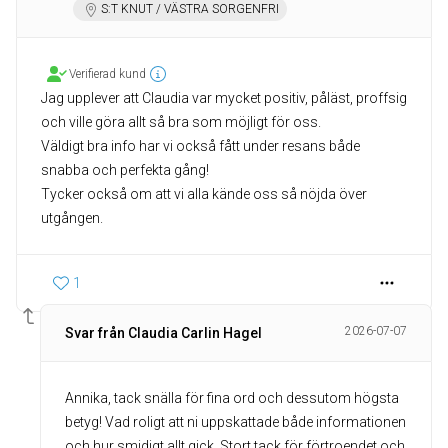
S:T KNUT / VÄSTRA SORGENFRI
Verifierad kund
Jag upplever att Claudia var mycket positiv, påläst, proffsig
och ville göra allt så bra som möjligt för oss.
Väldigt bra info har vi också fått under resans både
snabba och perfekta gång!
Tycker också om att vi alla kände oss så nöjda över
utgången.
1
2026-07-07
Svar från Claudia Carlin Hagel
Annika, tack snälla för fina ord och dessutom högsta
betyg! Vad roligt att ni uppskattade både informationen
och hur smidigt allt gick. Stort tack för förtroendet och