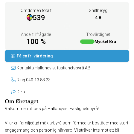
Omdömen totalt
Snittbetyg
539
4.8
Andel tillfrågade
Trovärdighet
100 %
Mycket Bra
Få en fri värdering
Kontakta Hallonqvist fastighetsbyrå AB
Ring 040-13 83 23
Dela
Om företaget
Välkommen till oss på Hallonqvist Fastighetsbyrå!
Vi är en familjeägd mäklarbyrå som förmedlar bostäder med stort
engagemang och personlig närvaro. Vi strävar inte mot att bli