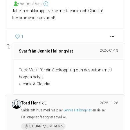
Verifierad kund
Jättefin mäklarupplevelse med Jennie och Claudia!
Rekommenderar varmt!
1
2026-01-13
Svar från Jennie Hallonqvist
Tack Malin för din återkoppling och dessutom med
högsta betyg.
/Jennie & Claudia
Tord Henrik L
2025-11-26
Sålde sitt hus med hjälp av
Jennie Hallonqvist
en del av
Hallonqvist fastighetsbyrå AB
SIBBARP / LIMHAMN