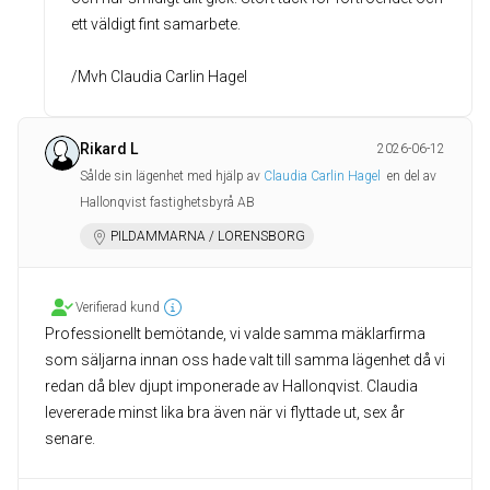
ett väldigt fint samarbete.
/Mvh Claudia Carlin Hagel
Rikard L
2026-06-12
Sålde sin lägenhet med hjälp av
Claudia Carlin Hagel
en del av
Hallonqvist fastighetsbyrå AB
PILDAMMARNA / LORENSBORG
Verifierad kund
Professionellt bemötande, vi valde samma mäklarfirma
som säljarna innan oss hade valt till samma lägenhet då vi
redan då blev djupt imponerade av Hallonqvist. Claudia
levererade minst lika bra även när vi flyttade ut, sex år
senare.