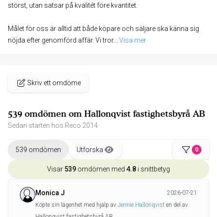
störst, utan satsar på kvalitét före kvantitet.
Målet för oss är alltid att både köpare och säljare ska känna sig
nöjda efter genomförd affär. Vi tror
... 
Visa mer
Skriv ett omdöme
539 omdömen om Hallonqvist fastighetsbyrå AB
Sedan starten hos Reco 2014
539 omdömen
Utforska
0
Visar
539
omdömen med
4.8
i snittbetyg
Monica J
2026-07-21
Köpte sin lägenhet med hjälp av
Jennie Hallonqvist
en del av
Hallonqvist fastighetsbyrå AB