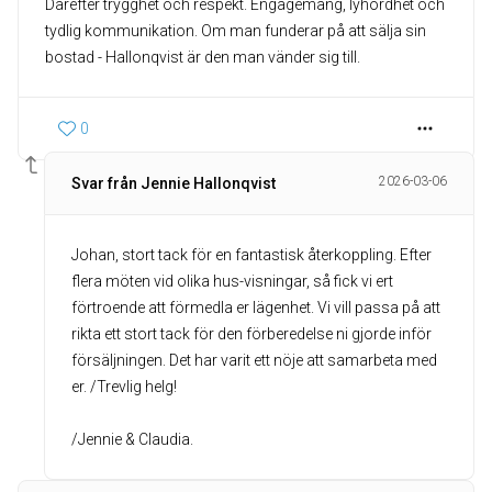
Därefter trygghet och respekt. Engagemang, lyhördhet och
tydlig kommunikation. Om man funderar på att sälja sin
bostad - Hallonqvist är den man vänder sig till.
0
2026-03-06
Svar från Jennie Hallonqvist
Johan, stort tack för en fantastisk återkoppling. Efter
flera möten vid olika hus-visningar, så fick vi ert
förtroende att förmedla er lägenhet. Vi vill passa på att
rikta ett stort tack för den förberedelse ni gjorde inför
försäljningen. Det har varit ett nöje att samarbeta med
er. /Trevlig helg!
/Jennie & Claudia.