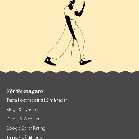
För företagare
Testa kostnadsfritt i 2 månader
Blogg & Nyheter
Guider & Webinar
Google Seller Rating
Ta reda på ditt pris