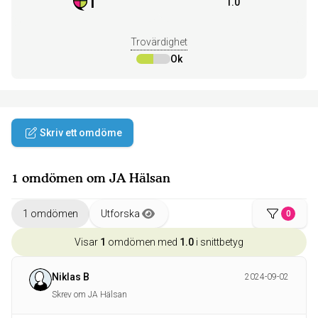
1
1.0
Trovärdighet
Ok
Skriv ett omdöme
1 omdömen om JA Hälsan
1 omdömen
Utforska
0
Visar
1
omdömen med
1.0
i snittbetyg
Niklas B
2024-09-02
Skrev om JA Hälsan