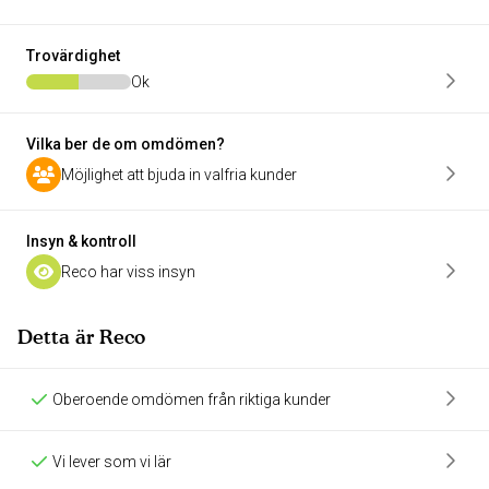
Trovärdighet
Ok
Vilka ber de om omdömen?
Möjlighet att bjuda in valfria kunder
Insyn & kontroll
Reco har viss insyn
Detta är Reco
Oberoende omdömen från riktiga kunder
Vi lever som vi lär