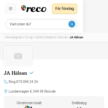
För företag
Vad söker du?
Alla kategorier
›
Övrigt
›
Västra Götaland
›
Skövde
›
JA Hälsan
JA Hälsan
Ring 073-094 24 24
Lundenvägen 4, 549 39 Skövde
Omdömen totalt
Snittbetyg