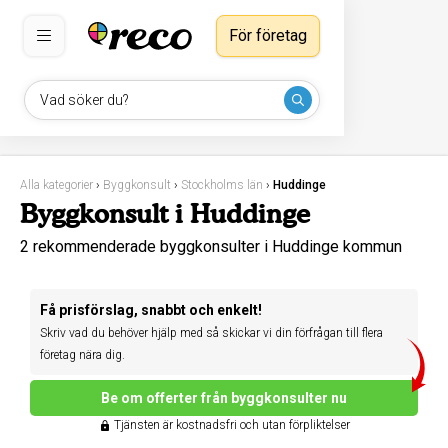
För företag
Vad söker du?
Alla kategorier
›
Byggkonsult
›
Stockholms län
›
Huddinge
Byggkonsult i Huddinge
2 rekommenderade byggkonsulter i Huddinge kommun
Få prisförslag, snabbt och enkelt!
Skriv vad du behöver hjälp med så skickar vi din förfrågan till flera
företag nära dig.
Be om offerter från byggkonsulter nu
Tjänsten är kostnadsfri och utan förpliktelser