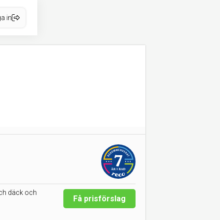
a in
och däck och
Få prisförslag