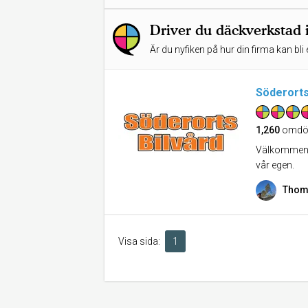
Driver du däckverkstad 
Är du nyfiken på hur din firma kan bli 
Söderorts
1,260
omdö
Välkommen t
vår egen.
Thom
Visa sida:
1