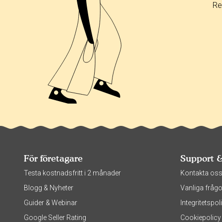
Re
För företagare
Support 
Testa kostnadsfritt i 2 månader
Kontakta os
Blogg & Nyheter
Vanliga frågo
Guider & Webinar
Integritetsp
Google Seller Rating
Cookiepolicy