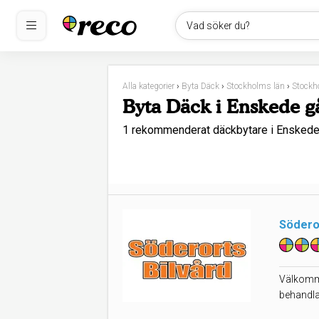
Vad söker du?
Alla kategorier
›
Byta Däck
›
Stockholms län
›
Stockh
Byta Däck i Enskede g
1 rekommenderat däckbytare i Enskede
Södero
Välkomme
behandla