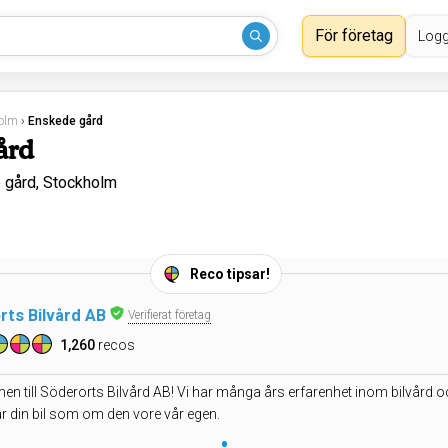
För företag
Logg
olm
›
Enskede gård
ård
 gård, Stockholm
Reco tipsar!
rts Bilvård AB
Verifierat företag
1,260
recos
n till Söderorts Bilvård AB! Vi har många års erfarenhet inom bilvård 
r din bil som om den vore vår egen.
•