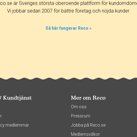
co.se är Sveriges största oberoende plattform för kundomdöm
Vi jobbar sedan 2007 för bättre företag och nöjda kunder.
Så här fungerar Reco »
& Kundtjänst
Mer om Reco
s
Om oss
r
Pressrum
olicy medlemmar
Jobba på Reco.se
Medlemsvillkor