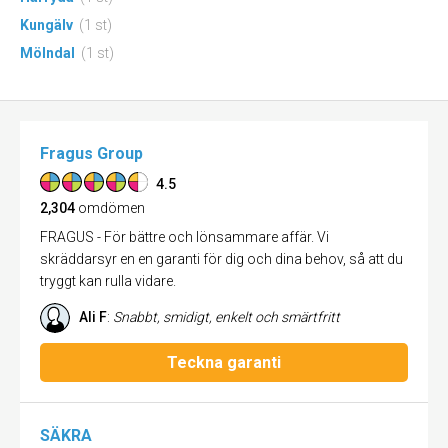
Kungälv
(1 st)
Mölndal
(1 st)
Fragus Group
4.5
2,304
omdömen
FRAGUS - För bättre och lönsammare affär. Vi
skräddarsyr en en garanti för dig och dina behov, så att du
tryggt kan rulla vidare.
Ali F
:
Snabbt, smidigt, enkelt och smärtfritt
Teckna garanti
SÄKRA