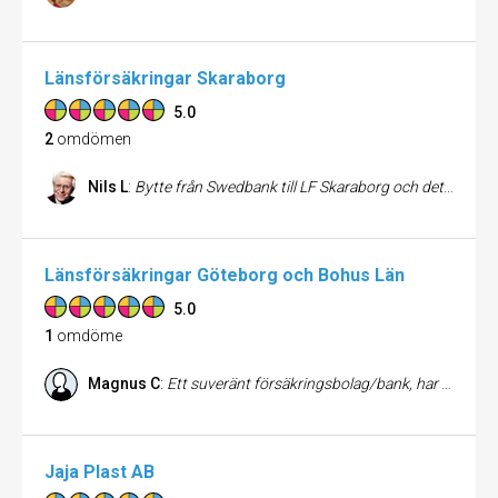
Länsförsäkringar Skaraborg
5.0
2
omdömen
Nils L
:
Bytte från Swedbank till LF Skaraborg och det är inget jag lär ångra. En helskön "jag fixar det"-attityd gällande allting som kommer på tal. Peter flyttade mitt billån från bilfirmans kreditbolag och det sänkte min månadskostnad på bilen med nästan 1000 kr. Jan sänkte min årskostnad på min bilförsäkring med 1000 kr jämfört med samma försäkring hos mitt gamla bolag Trygg Hansa.
Länsförsäkringar Göteborg och Bohus Län
5.0
1
omdöme
Magnus C
:
Ett suveränt försäkringsbolag/bank, har bara haft väldigt positiva kontakter med dem
Jaja Plast AB