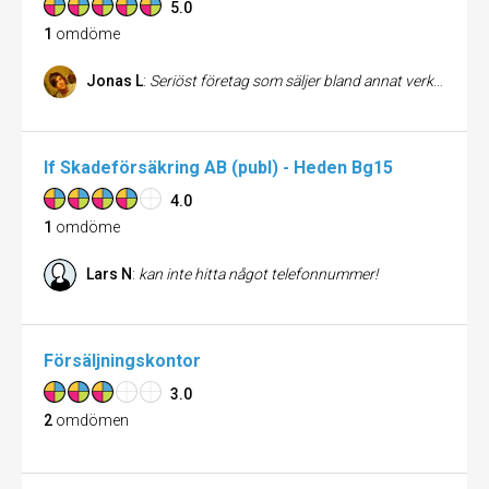
5.0
1
omdöme
Jonas L
:
Seriöst företag som säljer bland annat verktyg till glasfiber gjutning, glasfiber, polyester, gelcoat och härdare. Perfekt för båtintreserade som kanske har grundat lite och behöver plastlaga, eller lägga på ett nytt lager gelcoat. Eller kanske är du stylingintresserad och vill bygga om karossen på bilen lite.
If Skadeförsäkring AB (publ) - Heden Bg15
4.0
1
omdöme
Lars N
:
kan inte hitta något telefonnummer!
Försäljningskontor
3.0
2
omdömen