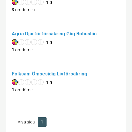
1.0
3
omdömen
Agria Djurförförsäkring Gbg Bohuslän
1.0
1
omdöme
Folksam Ömsesidig Livförsäkring
1.0
1
omdöme
Visa sida:
1