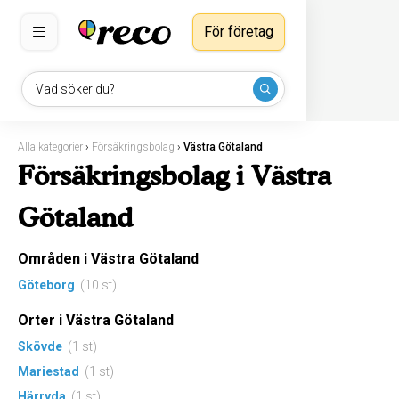
För företag
Vad söker du?
Alla kategorier
›
Försäkringsbolag
›
Västra Götaland
Försäkringsbolag i Västra
Götaland
Områden i Västra Götaland
Göteborg
(10 st)
Orter i Västra Götaland
Skövde
(1 st)
Mariestad
(1 st)
Härryda
(1 st)