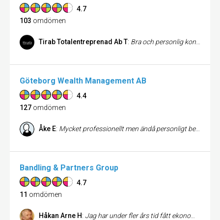
4.7
103
omdömen
Tirab Totalentreprenad Ab T
:
Bra och personlig kontakt (även kvällar och helger)😂. Vi är mkt nöjda. Vi sköter alla våra bolags försäkringar genom Försäkringskompaniet och har gjort detta i några år nu. Finns inget att klaga på. Jag är personligen mkt nöjd med kontakten.
Göteborg Wealth Management AB
4.4
127
omdömen
Åke E
:
Mycket professionellt men ändå personligt bemötande på ett naturligt sätt av vår rådgivare vid genomgångar och rådgivning om finansiella produkter och placeringar. Mycket bra!
Bandling & Partners Group
4.7
11
omdömen
Håkan Arne H
:
Jag har under fler års tid fått ekonomisk rådgivning av Alexander Shamsai på Bandling & Partners Group, något jag är mycket nöjd med.