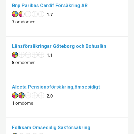
Bnp Paribas Cardif Försäkring AB
1.7
7
omdömen
Länsförsäkringar Göteborg och Bohuslän
1.1
8
omdömen
Alecta Pensionsförsäkring,ömsesidigt
2.0
1
omdöme
Folksam Ömsesidig Sakförsäkring