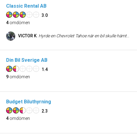
Classic Rental AB
3.0
4
omdömen
VICTOR K
:
Hyrde en Chevrolet Tahoe när en bil skulle hämtas i Tyskland och jag saknade för tillfället en vettig dragbil till mitt släp, oslagbart pris och en fruktansvärt bra service. Rekommenderar starkt !
Din Bil Sverige AB
1.4
9
omdömen
Budget Biluthyrning
2.3
4
omdömen