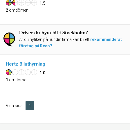
1.5
2
omdömen
Driver du hyra bil i Stockholm?
Är du nyfiken på hur din firma kan bli ett
rekommenderat
företag på Reco?
Hertz Biluthyrning
1.0
1
omdöme
Visa sida:
1