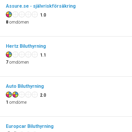
Assure.se - självriskförsäkring
1.0
8
omdömen
Hertz Biluthyrning
1.1
7
omdömen
Auto Biluthyrning
2.0
1
omdöme
Europcar Biluthyrning