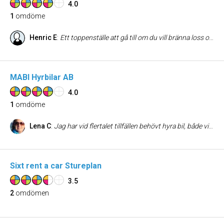
4.0
1
omdöme
Henric E
:
Ett toppenställe att gå till om du vill bränna loss och vara en fartdåre för en stund. Priset är ca 200kr för en kvart vilket är helt ok. Värt ett besök.
MABI Hyrbilar AB
4.0
1
omdöme
Lena C
:
Jag har vid flertalet tillfällen behövt hyra bil, både vid försäkringsskada på egen bil och vid andra tillfällen och jag kan varmt rekommendera Mabi till alla som behöver ha en bil bara över en helg eller under längre period. Bra urval och standard på bilar (utan stora dekaler som täcker halva bilen där det står att det är en hyrbil från xxx )till konkurrenskraftiga priser. All administration som blir när man t ex krockat en egen bil, späs iallafall inte på utav Mabi som själva uppdaterar sig om behövlig fakta bara det fått tillgång till försäkringsnumret och utan massa strul.
Sixt rent a car Stureplan
3.5
2
omdömen