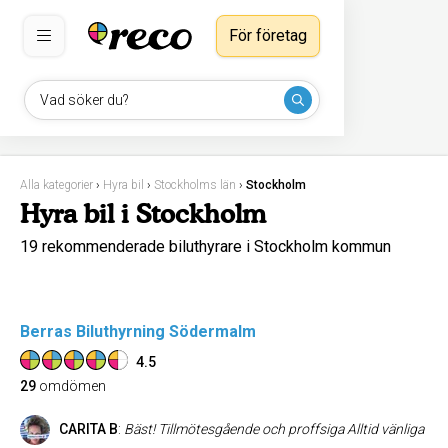
För företag
Vad söker du?
Alla kategorier
›
Hyra bil
›
Stockholms län
›
Stockholm
Hyra bil i Stockholm
19 rekommenderade biluthyrare i Stockholm kommun
Berras Biluthyrning Södermalm
4.5
29
omdömen
CARITA B
:
Bäst! Tillmötesgående och proffsiga Alltid vänliga