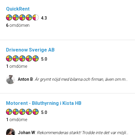
QuickRent
4.3
6
omdömen
Drivenow Sverige AB
5.0
1
omdöme
Anton B
:
Är grymt nöjd med bilarna och firman, även om man som ovan DriveNow förare inte fattade att man skruvade på ratten vid P-bromsen för att slå in koden första gången (var nog lite stressad kan medges), men det är fler än en gång som dessa bilar räddad skinnet på mig då man plötsligt behöver komma iväg fort. Senast idag när man kommer på när man kommit fram till jobbet och inser att det var just idag som hantverkare behövde komma in till mig och jobba, men jag åkt och låst dörren. Bara att snabbt vända åter, med en av dessa bilar och hann precis innan de kom innanför dörren. Mvh Väldigt lättad Anton
Motorent - Biluthyrning i Kista HB
5.0
1
omdöme
Johan W
:
Rekommenderas starkt! Trodde inte det var möjligt att långtidshyra bilar till så bra priser! Att de sedan leverarar bilen till kontoret är ju bara ett stort plus!!!