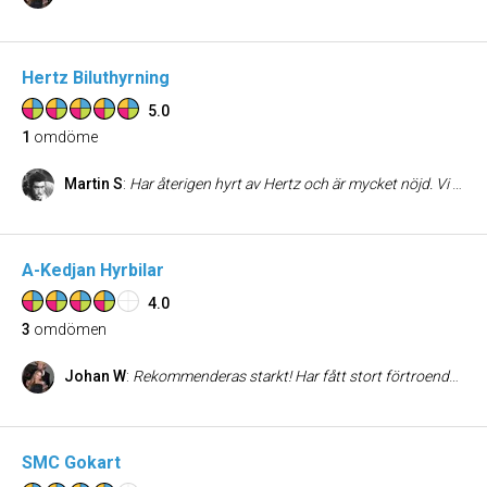
Hertz Biluthyrning
5.0
1
omdöme
Martin S
:
Har återigen hyrt av Hertz och är mycket nöjd. Vi har alltid fått fräscha och bra bilar. Personalen är trevlig och hjälpsam. Hyr man på helger, lov och sommaren så är det bra priser. Det ligger centralt och bra mitt på Söder. Har dock aldrig råkat ut för något missöde med skador på bilen, så jag vet inte hur schyssta de är på att hantera det.
A-Kedjan Hyrbilar
4.0
3
omdömen
Johan W
:
Rekommenderas starkt! Har fått stort förtroende för A-Kedjan Hyrbilar.
SMC Gokart