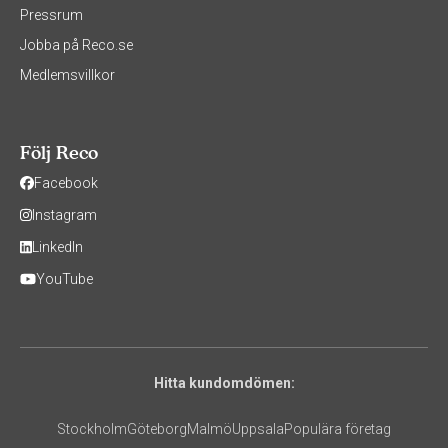
Pressrum
Jobba på Reco.se
Medlemsvillkor
Följ Reco
Facebook
Instagram
LinkedIn
YouTube
Hitta kundomdömen:
Stockholm
Göteborg
Malmö
Uppsala
Populära företag