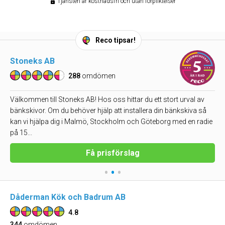
Tjänsten är kostnadsfri och utan förpliktelser
Reco tipsar!
Stoneks AB
288
omdömen
Välkommen till Stoneks AB! Hos oss hittar du ett stort urval av
bänkskivor. Om du behöver hjälp att installera din bänkskiva så
kan vi hjälpa dig i Malmö, Stockholm och Göteborg med en radie
på 15...
Få prisförslag
•
•
•
Dåderman Kök och Badrum AB
4.8
344
omdömen