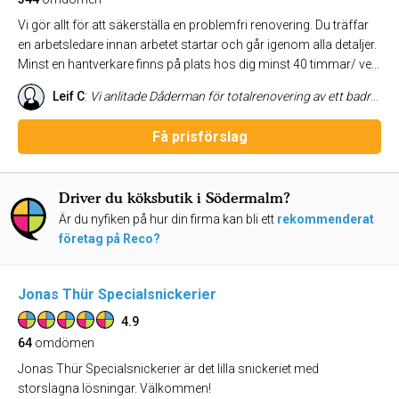
Vi gör allt för att säkerställa en problemfri renovering. Du träffar
en arbetsledare innan arbetet startar och går igenom alla detaljer.
Minst en hantverkare finns på plats hos dig minst 40 timmar/ ve...
Leif C
:
Vi anlitade Dåderman för totalrenovering av ett badrum i höstas. Vilket fantastiskt jobb! Vi har aldrig anlitat någon hantverkare som varit i närheten så bra som Krzysztof! Vi är 100% nöjda med slutresultatet. Även projektledaren Arkadiusz var suverän att ha att göra med. De problem som dök upp under arbetats gång, hade Dåderman lösningar på - så inget lastades över på kunden. Arbetet blev klart på utsatt tid och till överenskommen kostnad. Det enda som vi var missnöjda med var designermötet som vi hade velat ha några veckor tidigare. Designern kom dessutom för sent till mötet och var dåligt förberedd (tekniken fungerade inte). Dessutom höll hon på att beställa fel kakel och hade inte koll på att tvättmaskin och tumlare måste stå på sockel, vilket gjorde att överskåpet hon bestämt åt oss inte fick plats utan fick avbeställas
Få prisförslag
Driver du köksbutik i Södermalm?
Är du nyfiken på hur din firma kan bli ett
rekommenderat
företag på Reco?
Jonas Thür Specialsnickerier
4.9
64
omdömen
Jonas Thür Specialsnickerier är det lilla snickeriet med
storslagna lösningar. Välkommen!