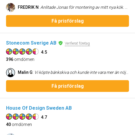
FREDRIK N
:
Anlitade Jonas för montering av mitt nya kök. Trevlig, proffsig och noggrann. Rekommenderas!
Få prisförslag
Stonecom Sverige AB
Verifierat företag
4.5
396
omdömen
Malin G
:
Vi köpte bänkskiva och kunde inte vara mer än nöjda. Snabb leverans, fin sten, bra pris och trevligt bemötande. Vissa saker gjorde mig lite osäker i början som stavfel på hemsidan och lite svårigheter att få kontakt. Men det var inget som jag hade behövt oroa mig för. Rekommenderas!
Få prisförslag
House Of Design Sweden AB
4.7
40
omdömen