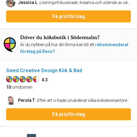
Jessica L
:
Lösningsfokuserade, kreativa och stämde av oklarheter längs vägen för att vara säkra på att vi var överens. Självklart också ett väldigt fint slutresultat! Rekommenderas!
Få prisförslag
Driver du köksbutik i Södermalm?
Är du nyfiken på hur din firma kan bli ett
rekommenderat
företag på Reco?
Swed Creative Design Kök & Bad
4.3
10
omdömen
Perola T
:
Efter att vi hade utvärderat olika köksleverantörer bestämde vi oss för att beställa ett komplett kök av Swed Creative Design Kök & Bad nu i våras. Nu är köket snart installerat och klart och jag är mycket nöjd med vårt nya designritade kök. Kvaliteten på skåp och lådor är också bra över snittet jämfört med andra leverantörer. Arbetet kom igång enligt plan och tempot har varit både högt och med bra resultat. Vad jag gillar mest är att företaget lyssnar och agerar snabbt på förslag på ändringar och synpunkter. Ett företag jag kan rekommendera.
Få prisförslag