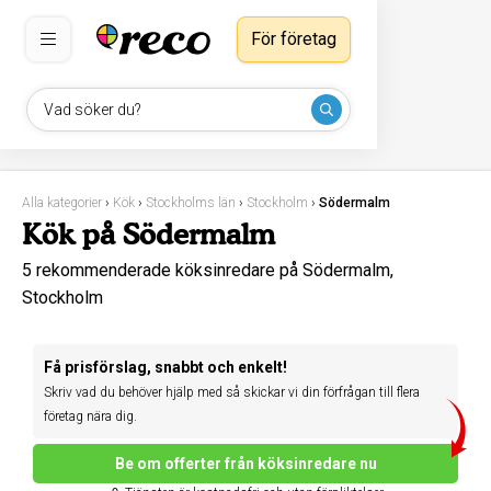
För företag
Vad söker du?
Alla kategorier
›
Kök
›
Stockholms län
›
Stockholm
›
Södermalm
Kök på Södermalm
5 rekommenderade köksinredare på Södermalm,
Stockholm
Få prisförslag, snabbt och enkelt!
Skriv vad du behöver hjälp med så skickar vi din förfrågan till flera
företag nära dig.
Be om offerter från köksinredare nu