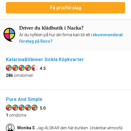
Få prisförslag
Driver du klädbutik i Nacka?
Är du nyfiken på hur din firma kan bli ett
rekommenderat
företag på Reco?
Katarina&Vänner Sickla Köpkvarter
4.5
286
omdömen
Pure And Simple
5.0
1
omdöme
Monika S
:
Jag ÄLSKAR den här butiken. Underbar atmosfär, supervackra kläder och genomtrevlig hjälpsam personal. Man känner sig välkommen och omhändertagen utan att det blir för mycket. Har aldrig gått besviken därifrån.