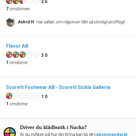
2.6
7
omdömen
Astrid H
:
Har sällan, om någonsin fått så otroligt proffsigt bemötande som av Best of Brands i Sickla och ffa deras marknadschef. Dels i butiken men även rörande annat (reklamationer, hjälp och återkoppling). De lever verkligen med goodwill! Märks att de har rätt personer på rätt plats. Trogen kund, verkligen.
Flavor AB
3.0
1
omdöme
Scorett Footwear AB - Scorett Sickla Galleria
1.0
1
omdöme
Driver du klädbutik i Nacka?
Är du nyfiken på hur din firma kan bli ett
rekommenderat