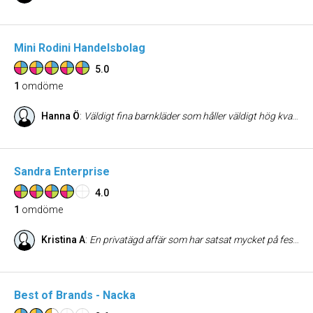
Mini Rodini Handelsbolag
5.0
1
omdöme
Hanna Ö
:
Väldigt fina barnkläder som håller väldigt hög kvalitet! Kläderna håller dessutom många många tvättar. Jättetrevlig personal. Som en bonus säljer de också robottejp för 45 kronor!!
Sandra Enterprise
4.0
1
omdöme
Kristina A
:
En privatägd affär som har satsat mycket på festkläder för barn, underbara prinsessklänningar som liknar konsverk!Och små kostymer, man häpnar. Är supernöjd med mina klänningar
Best of Brands - Nacka