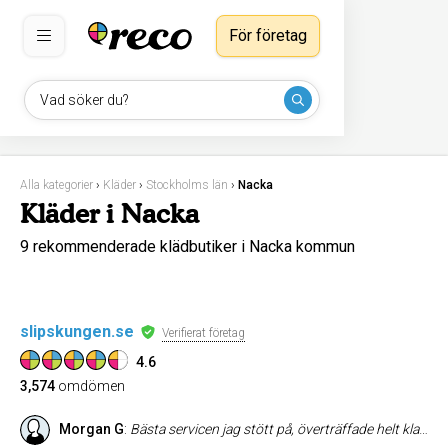
För företag
Vad söker du?
Alla kategorier
›
Kläder
›
Stockholms län
›
Nacka
Kläder i Nacka
9 rekommenderade klädbutiker i Nacka kommun
slipskungen.se
Verifierat företag
4.6
3,574
omdömen
Morgan G
:
Bästa servicen jag stött på, överträffade helt klart mina förväntningar!