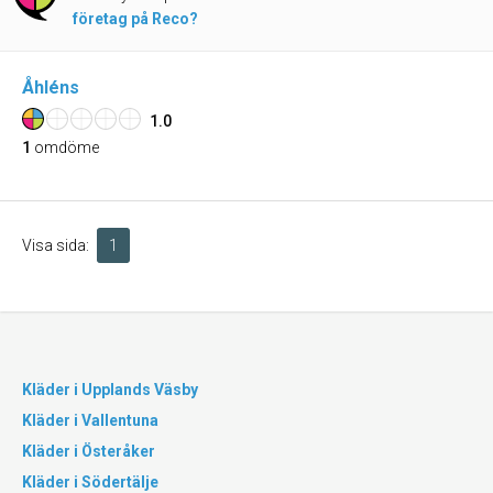
företag på Reco?
Åhléns
1.0
1
omdöme
Visa sida:
1
Kläder i Upplands Väsby
Kläder i Vallentuna
Kläder i Österåker
Kläder i Södertälje