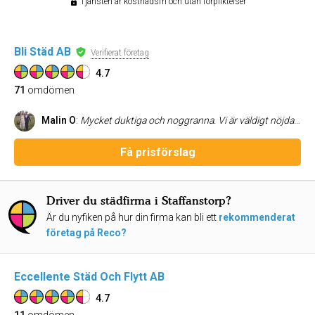
Tjänsten är kostnadsfri och utan förpliktelser
Bli Städ AB
Verifierat företag
4.7
71
omdömen
Malin O
:
Mycket duktiga och noggranna. Vi är väldigt nöjda med deras tjänster.
Få prisförslag
Driver du städfirma i Staffanstorp?
Är du nyfiken på hur din firma kan bli ett
rekommenderat
företag på Reco?
Eccellente Städ Och Flytt AB
4.7