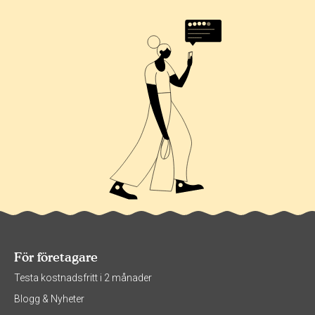
För företagare
Testa kostnadsfritt i 2 månader
Blogg & Nyheter