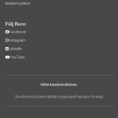
Medlemsvillkor
Följ Reco
Facebook
Instagram
LinkedIn
YouTube
Hitta kundomdömen:
Stockholm
Göteborg
Malmö
Uppsala
Populära företag