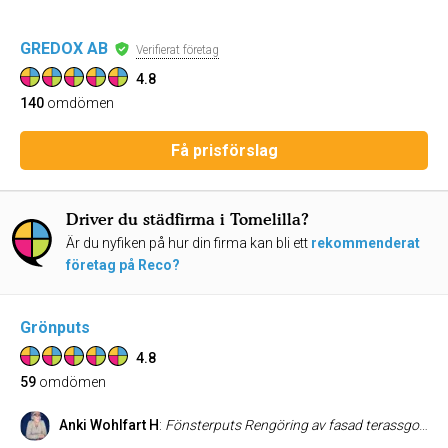
GREDOX AB
Verifierat företag
4.8
140
omdömen
Få prisförslag
Driver du städfirma i Tomelilla?
Är du nyfiken på hur din firma kan bli ett
rekommenderat
företag på Reco?
Grönputs
4.8
59
omdömen
Anki Wohlfart H
:
Fönsterputs Rengöring av fasad terassgolv Mycket trevlig och duktig