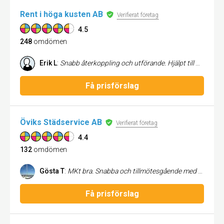
Rent i höga kusten AB
Verifierat företag
4.5
248
omdömen
Erik L
:
Snabb återkoppling och utförande. Hjälpt till med att klippa gräs, röja sly, bortforsling samt andra trädgårdsarbeten. Trevliga och pålitliga. Rekommenderar.
Få prisförslag
Öviks Städservice AB
Verifierat företag
4.4
132
omdömen
Gösta T
:
MKt bra. Snabba och tillmötesgående med fina städresultat
Få prisförslag