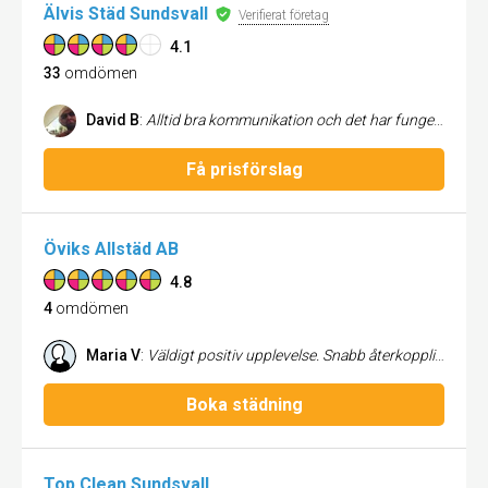
Älvis Städ Sundsvall
Verifierat företag
4.1
33
omdömen
David B
:
Alltid bra kommunikation och det har fungerat precis så bra som vi hoppats. Det är bra städat, rent överallt och grundligt utfört. Har inga klagomål alls.
Få prisförslag
Öviks Allstäd AB
4.8
4
omdömen
Maria V
:
Väldigt positiv upplevelse. Snabb återkoppling och tydlig kommunikation till att börja med. Flyttstädet utfördes på utsatt tid och jag fick ett väldigt trevligt bemötande av personalen. Och ang hela målet med flyttstäd: inga anmärkningar på besiktningen. Tummen upp!
Boka städning
Top Clean Sundsvall