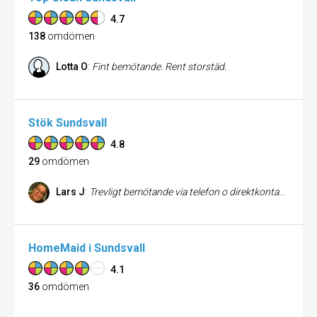
4.7
138
omdömen
Lotta O
:
Fint bemötande. Rent storstäd.
Stök Sundsvall
4.8
29
omdömen
Lars J
:
Trevligt bemötande via telefon o direktkontakt för jobbet på plats- flyttstädning till oss , som vi och vår hyresvärd blev väldigt nöjda med. Ett perfekt utfört jobb med kort varsel. Så himla nöjd och har rekommenderat dem till mina vänner och bekanta.
HomeMaid i Sundsvall
4.1
36
omdömen