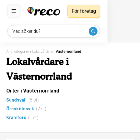
För företag
Vad söker du?
Alla kategorier
›
Lokalvårdare
›
Västernorrland
Lokalvårdare i
Västernorrland
Orter i Västernorrland
Sundsvall
(5 st)
Örnsköldsvik
(2 st)
Kramfors
(1 st)