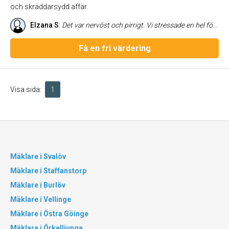
och skräddarsydd affär.
Elzana S
:
Det var nervöst och pirrigt. Vi stressade en hel för att vi blev helt kära i huset. Mäklaren var verkligen fantastisk och super trevlig. Vi fick svar på alla våra konstiga frågor och lika mycket som hon var där för säljarna kände vi som köpare trygghet.
Få en fri värdering
Visa sida:
1
Mäklare i Svalöv
Mäklare i Staffanstorp
Mäklare i Burlöv
Mäklare i Vellinge
Mäklare i Östra Göinge
Mäklare i Örkelljunga