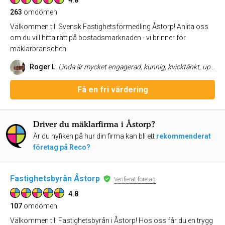
4.8
263
omdömen
Välkommen till Svensk Fastighetsförmedling Åstorp! Anlita oss
om du vill hitta rätt på bostadsmarknaden - vi brinner för
mäklarbranschen.
Roger L
:
Linda är mycket engagerad, kunnig, kvicktänkt, uppmärksam, trevlig….. ja, här kan jag fortsätta med alla superlativ som finns men avslutar med att konstatera att hon är en sjuhelsikes bra mäklare. BÄSTA helt enkelt!!!
Få en fri värdering
Driver du mäklarfirma i Åstorp?
Är du nyfiken på hur din firma kan bli ett
rekommenderat
företag på Reco?
Fastighetsbyrån Åstorp
Verifierat företag
4.8
107
omdömen
Välkommen till Fastighetsbyrån i Åstorp! Hos oss får du en trygg