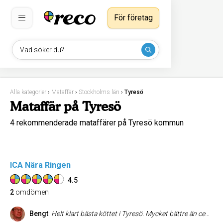
För företag
Vad söker du?
Alla kategorier
›
Mataffär
›
Stockholms län
›
Tyresö
Mataffär på Tyresö
4 rekommenderade mataffärer på Tyresö kommun
ICA Nära Ringen
4.5
2
omdömen
Bengt
:
Helt klart bästa köttet i Tyresö. Mycket bättre än centrum,,,något konstig klientel drar ner betyget...