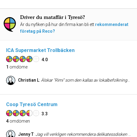
Driver du mataffär i Tyresö?
Är du nyfiken på hur din firma kan bli ett
rekommenderat
företag på Reco?
ICA Supermarket Trollbäcken
4.0
1
omdöme
Christian L
:
Älskar "Rimi" som den kallas av lokalbefolkningen, schyssta anställda har allt man behöver och mer. Fräscha frukter/grönsaker dock inget chark.
Coop Tyresö Centrum
3.3
4
omdömen
Jenny T
:
Jag vill verkligen rekommendera delikatessdisken på Coop Tyresö. Martin, som arbetar där, är otroligt engagerad, kunnig, inspirerande och alltid lika trevlig. Han har en imponerande kunskap om sortimentet och vet precis hur korvar, skinkor och ostar smakar, samt vilken marmelad eller tillbehör som passar bäst till varje produkt. Med sitt genuina intresse och sin servicekänsla lyfter han hela butiken. Tack vare Martin är Coop Tyresö inte bara en plats för vardagshandling, utan också ett självklart val när man vill handla till fest, bjuda på något extra gott eller sätta lite guldkant på vardagen.