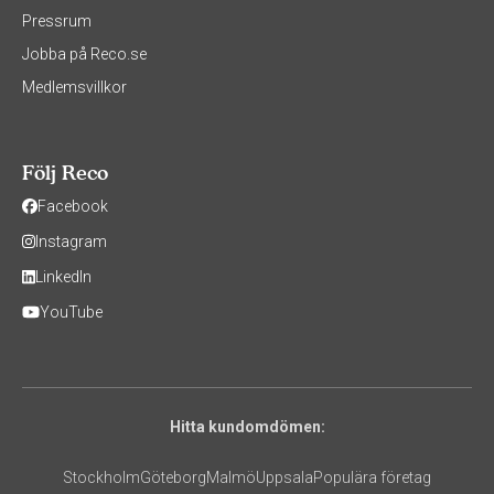
Pressrum
Jobba på Reco.se
Medlemsvillkor
Följ Reco
Facebook
Instagram
LinkedIn
YouTube
Hitta kundomdömen:
Stockholm
Göteborg
Malmö
Uppsala
Populära företag