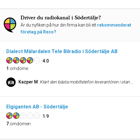
Driver du radiokanal i Södertälje?
Är du nyfiken på hur din firma kan bli ett
rekommenderat
företag på Reco?
Dialect Mälardalen Tele Bilradio i Södertälje AB
4.0
1
omdöme
Kazper M
:
Klart den bästa mobiltelefon leverantören i stan. Kunnig personal som gör nästan allt för kunden. Bara ett minus att den söta tjejen nu har slutat och bara en massa killar i butiken.
Elgiganten AB - Södertälje
1.9
7
omdömen