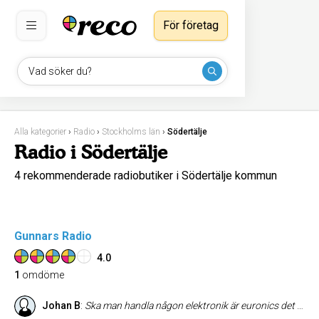
För företag
Vad söker du?
Alla kategorier
›
Radio
›
Stockholms län
›
Södertälje
Radio i Södertälje
4 rekommenderade radiobutiker i Södertälje kommun
Gunnars Radio
4.0
1
omdöme
Johan B
:
Ska man handla någon elektronik är euronics det enda bästa. Man får ruskigt bra service, dom säger vad dom tycker och vill inte sälja det dyraste och onödiga prylar till en, som vissa andra elektronikkjedor. Skulle en pryl gå sönder är dom trevliga och tar hand om den, och dom lägger alltid ner tid på kunden!