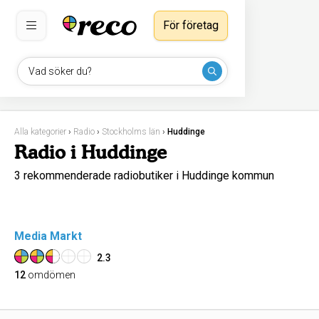
För företag
Vad söker du?
Alla kategorier
›
Radio
›
Stockholms län
›
Huddinge
Radio i Huddinge
3 rekommenderade radiobutiker i Huddinge kommun
Media Markt
2.3
12
omdömen