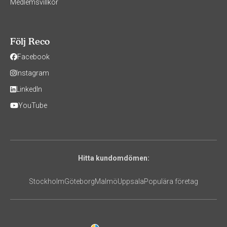
Medlemsvillkor
Följ Reco
Facebook
Instagram
LinkedIn
YouTube
Hitta kundomdömen:
Stockholm
Göteborg
Malmö
Uppsala
Populära företag