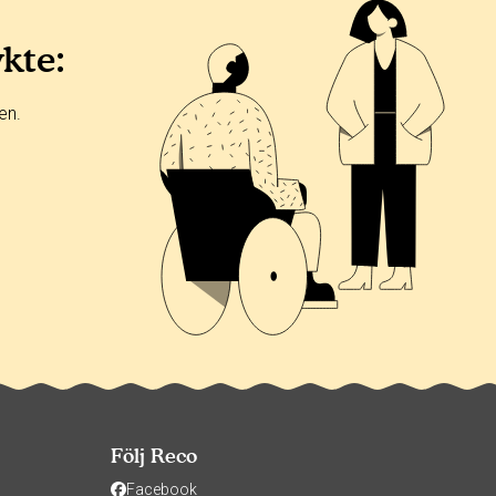
ykte:
en.
Följ Reco
Facebook