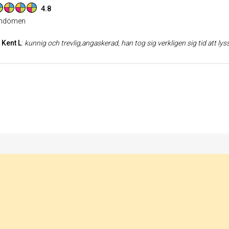
4.8
dömen
Kent L
:
kunnig och trevlig,angaskerad, han tog sig verkligen sig tid att ly