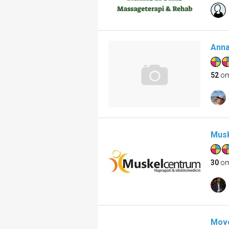
Anna
52
om
Musk
30
om
Mov