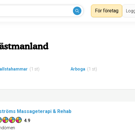
För företag
Logg
ästmanland
allstahammar
(1 st)
Arboga
(1 st)
tröms Massageterapi & Rehab
4.9
dömen