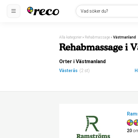
Vad söker du?
Alla kategorier
›
Rehabmassage
›
Västmanland
Rehabmassage i V
Orter i Västmanland
Västerås
(2 st)
H
Rams
20
om