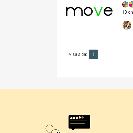
13
om
Visa sida:
1