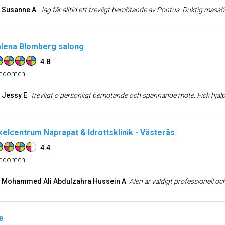
Susanne A
:
Jag får alltid ett trevligt bemötande av Pontus. Duktig massör som alltid lyssnar in behovet innan massage behandling påbörjas. Visar och ger goda råd hur jag kan träna för att stärka kroppe
lena Blomberg salong
4.8
dömen
Jessy E
:
Trevligt o personligt bemötande och spännande möte. Fick hjälp p
elcentrum Naprapat & Idrottsklinik - Västerås
4.4
dömen
Mohammed Ali Abdulzahra Hussein A
:
Alen är väldigt professionell och kunnig. Han är pedagogisk och
e