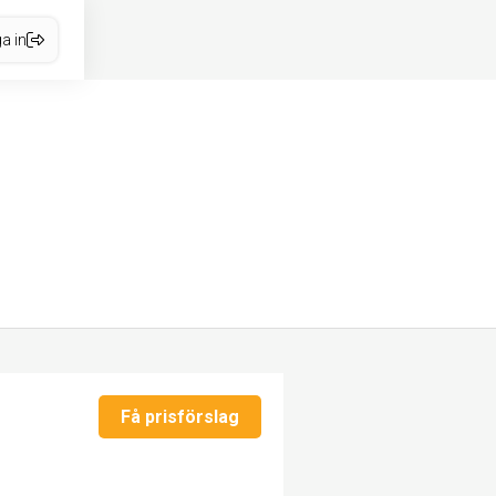
a in
Få prisförslag