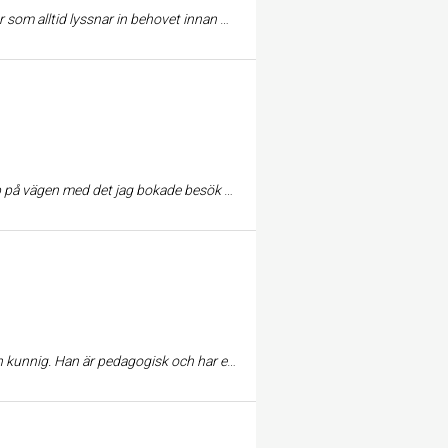
n och undvika smärta i kroppen. Kan varmt rekommendera andra att besöka Pontus på Ramströms Massageterapi & Rehab.
å vägen med det jag bokade besök för.
 har en stor kunskap att lokalisera smärtan och behandla den på bästa sätt.