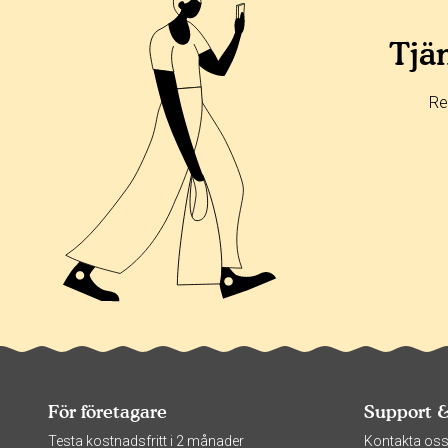
Tjän
Re
För företagare
Support 
Testa kostnadsfritt i 2 månader
Kontakta os