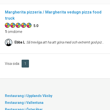
Margherita pizzeria / Margherita vedugn pizza food
truck
5.0
1
omdöme
Ebba L
:
Så trevliga att ha att göra med och extremt god pizza 😍 vi är supernöjda!
Visa sida:
1
Restaurang i Upplands Väsby
Restaurang i Vallentuna
Restaurang i Österåker