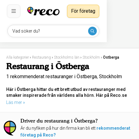
För företag
Vad söker du?
Alla kategorier
›
Restaurang
›
Stockholms län
›
Stockholm
›
Östberga
Restaurang i Östberga
1 rekommenderat restauranger i Östberga, Stockholm
Här i Östberga hittar du ett brett utbud av restauranger med
smaker inspirerade från världens alla hörn. Här på Reco.se
ska vi guida dig till de bäst rekommenderade och mest
Läs mer »
aktuella restaurangerna i Östberga just nu, oavsett om du är
sugen på tikka masala från Indien, céviche från Peru, sushi
från Japan eller en klassisk Italiensk Pizza. Välkommen att
Driver du restaurang i Östberga?
kika runt!
Är du nyfiken på hur din firma kan bli ett
rekommenderat
företag på Reco?