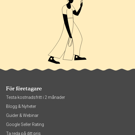
För företagare
Testa kostnadsfritt i 2 månader
Blogg & Nyheter
Guider & Webinar
Google Seller Rating
Ta reda på ditt pris