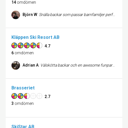
14
omdömen
Björn W
:
Snälla backar som passar barnfamiljer perfekt. Mkt välskött anläggning och välskötta backar. Lodgen är riktigt trevlig och boendet är bra. Maten är helt ok...mycket att välja på! Lite.för dyrt för att inkassera en 5:a
Kläppen Ski Resort AB
4.7
6
omdömen
Adrian A
:
Välskötta backar och en awesome funpark!!!
Brasseriet
2.7
3
omdömen
SkiStar AB