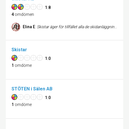
1.8
4
omdömen
Elina E
:
Skistar äger för tillfället alla de skidanläggningar som finns i Sälen och Kläppen samt ett antal skidanläggningar till. Jag har alltid upplevt att Skistar är ett proffesionellt företag som månar om kunderna som besöker fjällen. Servicen är alltid på topp, det är lätt att boka och få svar på frågor man har. Jag hoppas att Skistar kommer fortsätta att förvalta de svenska skidanläggningarna.
Skistar
1.0
1
omdöme
STÖTEN i Sälen AB
1.0
1
omdöme