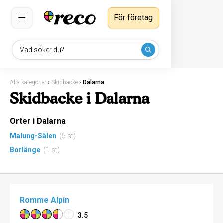
För företag
Vad söker du?
Alla kategorier
›
Skidbacke
›
Dalarna
Skidbacke i Dalarna
Orter i Dalarna
Malung-Sälen
(5 st)
Borlänge
(1 st)
Romme Alpin
3.5