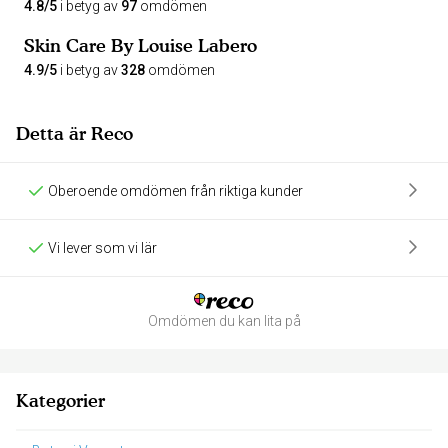
4.8/5
i betyg av
97
omdömen
Skin Care By Louise Labero
4.9/5
i betyg av
328
omdömen
Detta är Reco
Oberoende omdömen från riktiga kunder
Vi lever som vi lär
Omdömen du kan lita på
Kategorier