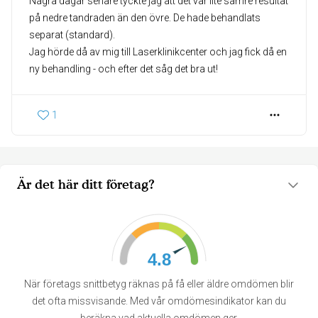
Några dagar senare tyckte jag att det var lite sämre resultat
på nedre tandraden än den övre. De hade behandlats
separat (standard).
Jag hörde då av mig till Laserklinikcenter och jag fick då en
ny behandling - och efter det såg det bra ut!
1
Är det här ditt företag?
4.8
När företags snittbetyg räknas på få eller äldre omdömen blir
det ofta missvisande. Med vår omdömesindikator kan du