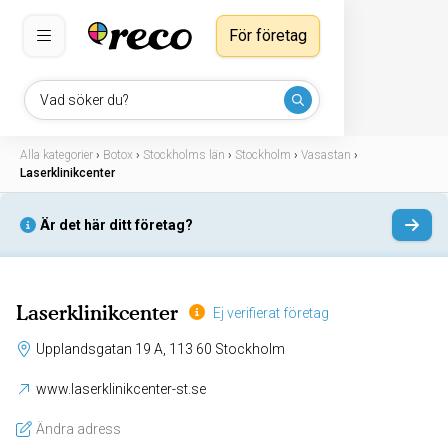
För företag
Vad söker du?
Alla kategorier
›
Botox
›
Stockholms län
›
Stockholm
›
Vasastan
›
Laserklinikcenter
Är det här ditt företag?
Laserklinikcenter
Ej verifierat företag
Upplandsgatan 19 A, 113 60 Stockholm
www.laserklinikcenter-st.se
Ändra adress