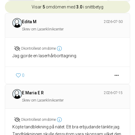
Visar
5
omdömen med
3.0
i snittbetyg
Edita M
2026-07-30
Skrev om Laserklinikcenter
Okontrollerat omdöme
Jag gjorde en laserhårborttagning.
0
E Maria E R
2026-07-15
Skrev om Laserklinikcenter
Okontrollerat omdöme
Köpte tandblekning på nätet. Ett bra erbjudande tänkte jag.
Tandblekningen skulle dessutom vara skonsam vilket den