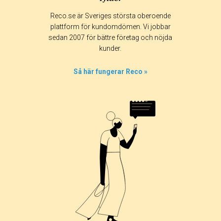
Betyg & tidpunkt:
Reco.se är Sveriges största oberoende
Alla
365 dagar
90 dagar
30 dagar
plattform för kundomdömen. Vi jobbar
sedan 2007 för bättre företag och nöjda
0%
kunder.
40%
40%
Så här fungerar Reco »
0%
20%