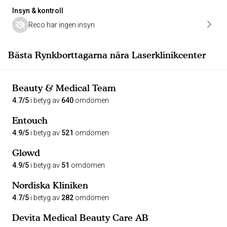
Insyn & kontroll
Reco har ingen insyn
Bästa Rynkborttagarna nära Laserklinikcenter
Beauty & Medical Team
4.7/5
i betyg av
640
omdömen
Entouch
4.9/5
i betyg av
521
omdömen
Glowd
4.9/5
i betyg av
51
omdömen
Nordiska Kliniken
4.7/5
i betyg av
282
omdömen
Devita Medical Beauty Care AB