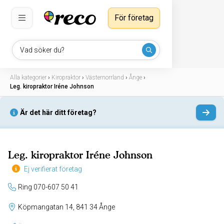
För företag
Vad söker du?
Alla kategorier
›
Kiropraktor
›
Västernorrland
›
Ånge
›
Leg. kiropraktor Iréne Johnson
Är det här ditt företag?
Leg. kiropraktor Iréne Johnson
Ej verifierat företag
Ring 070-607 50 41
Köpmangatan 14, 841 34 Ånge