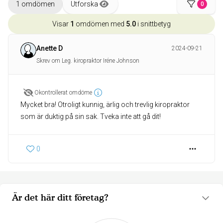
1 omdömen
Utforska
0
Visar
1
omdömen med
5.0
i snittbetyg
Anette D
2024-09-21
Skrev om Leg. kiropraktor Iréne Johnson
Okontrollerat omdöme
Mycket bra! Otroligt kunnig, ärlig och trevlig kiropraktor
som är duktig på sin sak. Tveka inte att gå dit!
0
Är det här ditt företag?