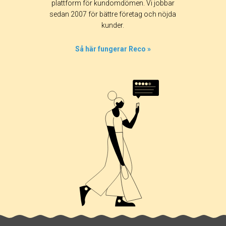
Alla
365 dagar
90 dagar
30 dagar
plattform för kundomdömen. Vi jobbar
sedan 2007 för bättre företag och nöjda
100%
kunder.
0%
0%
Så här fungerar Reco »
0%
0%