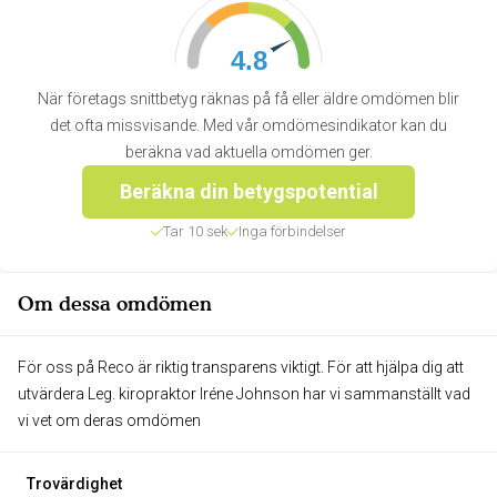
4.8
När företags snittbetyg räknas på få eller äldre omdömen blir
det ofta missvisande. Med vår omdömesindikator kan du
beräkna vad aktuella omdömen ger.
Beräkna din betygspotential
Tar 10 sek
Inga förbindelser
Om dessa omdömen
För oss på Reco är riktig transparens viktigt. För att hjälpa dig att
utvärdera Leg. kiropraktor Iréne Johnson har vi sammanställt vad
vi vet om deras omdömen
Trovärdighet