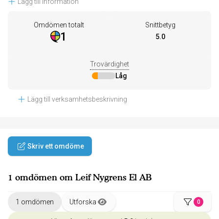
Lägg till information
Omdömen totalt
Snittbetyg
1
5.0
Trovärdighet
Låg
Lägg till verksamhetsbeskrivning
Skriv ett omdöme
1 omdömen om Leif Nygrens El AB
1 omdömen
Utforska
0