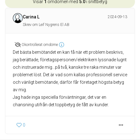
Visar
1
omdömen med
5.0
i snittbetyg
Carina L
2024-09-13
Skrev om Leif Nygrens El AB
Okontrollerat omdöme
Det bästa bemötandet en kan få när ett problem beskrivs,
jag berättade, företagspersonen/elektrikern lyssnade lugnt
och instruerade mig...på två, kanske tre raka minuter var
problemet löst. Det är vad som kallas professionell service
och vänligt bemötande, därför får företaget högsta betyg
av mig.
Jag hade inga speciella förväntningar, det var en
chansning utifrån det toppbetyg de fått av kunder.
0