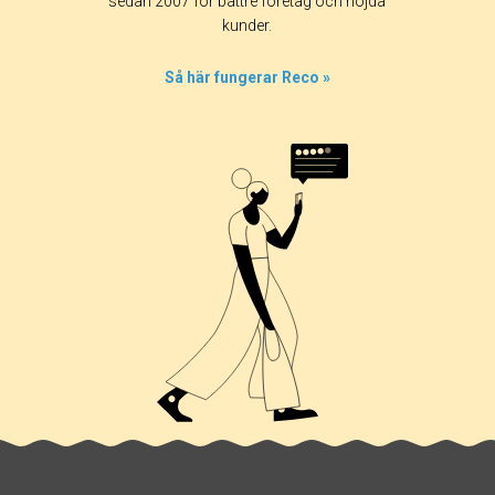
sedan 2007 för bättre företag och nöjda
100%
kunder.
0%
0%
Så här fungerar Reco »
0%
0%