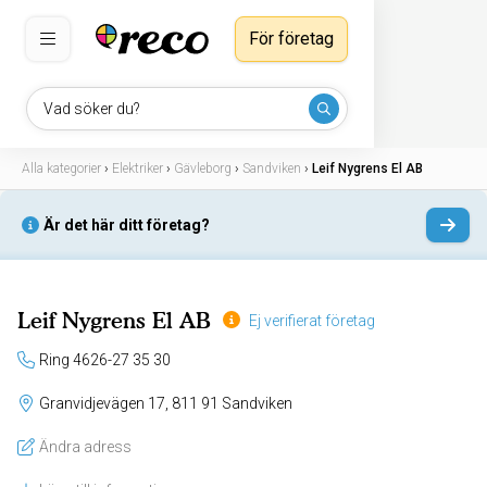
För företag
Vad söker du?
Alla kategorier
›
Elektriker
›
Gävleborg
›
Sandviken
›
Leif Nygrens El AB
Är det här ditt företag?
Leif Nygrens El AB
Ej verifierat företag
Ring 4626-27 35 30
Granvidjevägen 17, 811 91 Sandviken
Ändra adress