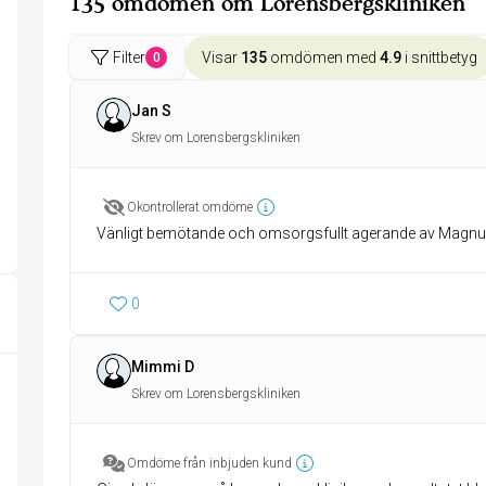
135 omdömen om Lorensbergskliniken
Filter
Visar
135
omdömen med
4.9
i snittbetyg
0
Jan S
Skrev om Lorensbergskliniken
Okontrollerat omdöme
Vänligt bemötande och omsorgsfullt agerande av Magnus
0
Mimmi D
Skrev om Lorensbergskliniken
Omdöme från inbjuden kund