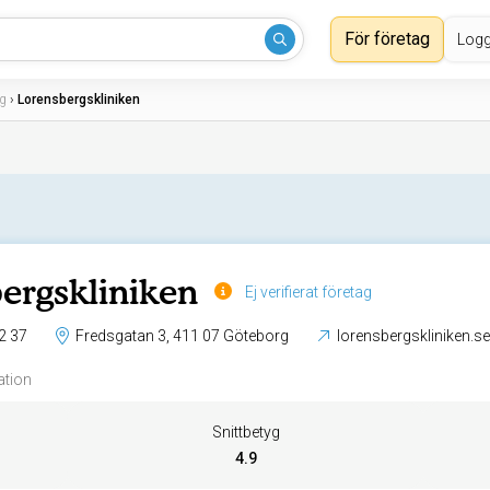
För företag
Logg
g
›
Lorensbergskliniken
ergskliniken
Ej verifierat företag
2 37
Fredsgatan 3, 411 07 Göteborg
lorensbergskliniken.se
ation
Snittbetyg
4.9