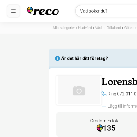
Vad söker du?
Alla kategorier
›
Hudvård
›
Västra Götaland
›
Götebor
Är det här ditt företag?
Lorensb
Ring 072-011 0
Lägg till inform
Omdömen totalt
135