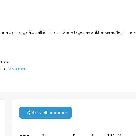
na dig trygg då du alltid blir omhändertagen av auktoriserad/legitimera
erska
cin
... 
Visa mer
Skriv ett omdöme