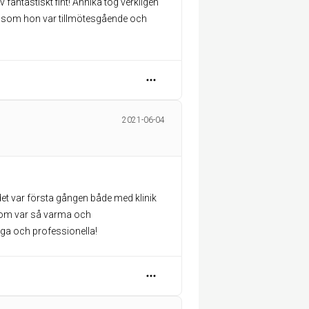
fantastiskt fint! Annika tog verkligen
igt som hon var tillmötesgående och
2021-06-04
det var första gången både med klinik
n dom var så varma och
ga och professionella!