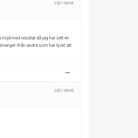
2021-06-04
 nöjd med resultat då jag har sett en
limanger ifrån andra som har tyckt att
2021-06-03