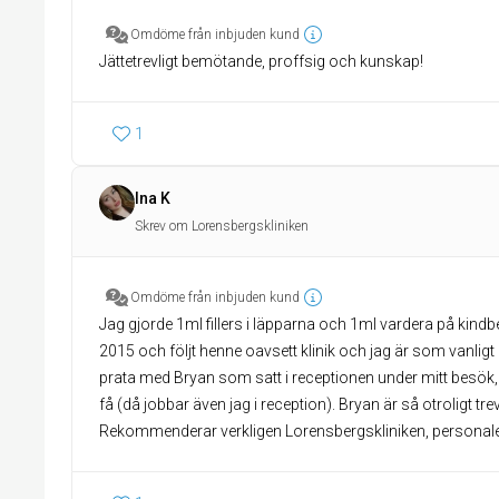
Omdöme från inbjuden kund
Jättetrevligt bemötande, proffsig och kunskap!
1
Ina K
Skrev om Lorensbergskliniken
Omdöme från inbjuden kund
Jag gjorde 1ml fillers i läpparna och 1ml vardera på kind
2015 och följt henne oavsett klinik och jag är som vanligt 
prata med Bryan som satt i receptionen under mitt besök,
få (då jobbar även jag i reception). Bryan är så otroligt trev
Rekommenderar verkligen Lorensbergskliniken, personalen