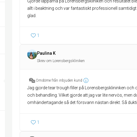
Gjorde läpparna på Lorensbergskliniken och resultatet blev 
allt i beaktning och var fantastiskt professionell samtid
glad.
1
Paulina K
Skrev om Lorensbergskliniken
Omdöme från inbjuden kund
Jag gjorde tear trough filler på Lorensbergsklininken och 
och behandling. Vilket gjorde att jag var lite nervös, me
omhändertagande så det försvann nästan direkt. Så dukti
1