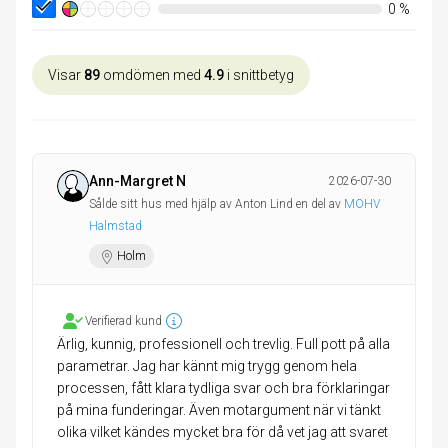
0
%
Visar
89
omdömen med
4.9
i snittbetyg
Ann-Margret N
2026-07-30
Sålde sitt hus med hjälp av Anton Lind en del av
MOHV
Halmstad
Holm
Verifierad kund
Ärlig, kunnig, professionell och trevlig. Full pott på alla
parametrar. Jag har kännt mig trygg genom hela
processen, fått klara tydliga svar och bra förklaringar
på mina funderingar. Även motargument när vi tänkt
olika vilket kändes mycket bra för då vet jag att svaret