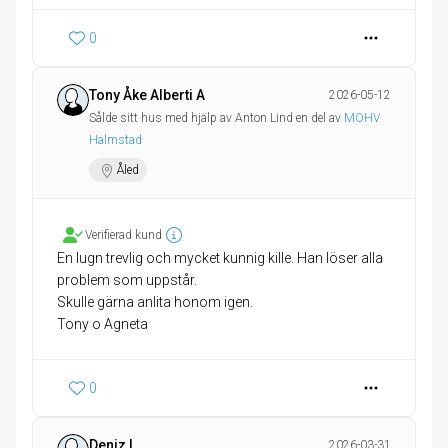
0
Tony Åke Alberti A
2026-05-12
Sålde sitt hus med hjälp av Anton Lind en del av
MOHV
Halmstad
Åled
Verifierad kund
En lugn trevlig och mycket kunnig kille. Han löser alla
problem som uppstår.
Skulle gärna anlita honom igen.
Tony o Agneta
0
Deniz I
2026-03-31