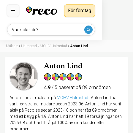
För företag
Vad söker du?
Mäklare
›
Halmstad
›
MOHV Halmstad
›
Anton Lind
Anton Lind
4.9
/ 5 baserat på 89 omdömen
Anton Lind är mäklare på
MOHV Halmstad
.
Anton Lind har
varit registrerad mäklare sedan 2023-06. Anton Lind har varit
aktiv på Reco.se sedan 2023-10 och har fått 89 omdömen
med ett betyg på 4.9. Anton Lind har haft 19 försäljningar sen
2025-08 och har tillfrågat 100% av sina kunder efter
omdömen.