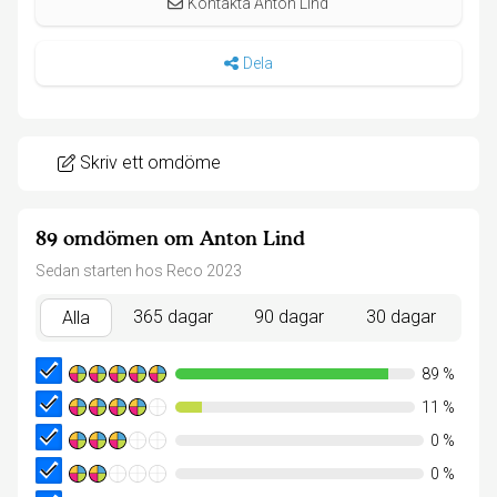
Kontakta Anton Lind
Dela
Skriv ett omdöme
89 omdömen om Anton Lind
Sedan starten hos Reco 2023
365 dagar
90 dagar
30 dagar
Alla
89
%
11
%
0
%
0
%