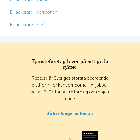
Billackerare i Norrbotten
Billackerare i Piteå
Tjänsteföretag lever på sitt goda
rykte:
Betyg & tidpunkt:
Reco.se är Sveriges största oberoende
Alla
365 dagar
90 dagar
30 dagar
plattform för kundomdömen. Vi jobbar
sedan 2007 för bättre företag och nöjda
100%
kunder.
0%
0%
Så här fungerar Reco »
0%
0%