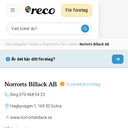
För företag
Vad söker du?
Alla kategorier
›
Billack
›
Stockholms län
›
Solna
›
Norrorts Billack AB
Är det här ditt företag?
Norrorts Billack AB
Ej verifierat företag
Ring 070-468 54 23
Hagbyvägen 1, 169 30 Solna
www.norrortsbillack.se