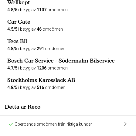
Wellkept
4.8/5
i betyg av
1107
omdömen
Car Gate
4.5/5
i betyg av
46
omdömen
Tecs Bil
4.8/5
i betyg av
291
omdömen
Bosch Car Service - Södermalm Bilservice
4.7/5
i betyg av
1206
omdömen
Stockholms Karosslack AB
4.8/5
i betyg av
516
omdömen
Detta är Reco
Oberoende omdömen från riktiga kunder