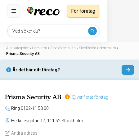
För företag
Vad söker du?
Alla kategorier
›
Hemlarm
›
Stockholms län
›
Stockholm
›
Norrmalm
›
Prisma Security AB
Är det här ditt företag?
Prisma Security AB
Ej verifierat företag
Ring 0102-11 58 00
Herkulesgatan 17, 111 52 Stockholm
Ändra adress