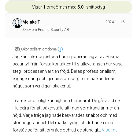
Visar
1
omdömen med
5.0
i snittbetyg
Melake T
2024-11-16
Skrev om Prisma Security AB
Okontrollerat omdöme
Jag kan inte nog betona hur imponerad jag är av Prisma
security! Från första kontakten till slutleveransen har varje
steg i processen varit en fröjd. Deras professionalism,
engagemang och genuina omsorg för sina kunder är
något som verkligen sticker ut.
Teamet är otroligt kunnigt och hjälpsamt. De går alltid det
lilla extra för att säkerställa att man som kund är mer än
nöjd. Varje fråga jag hade besvarades snabbt och med
stor noggrannhet. Det märks tydligt att de har en djup
förståelse för sitt område och att de ständigt
... 
Visa mer