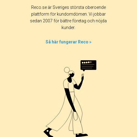
Betyg & tidpunkt:
Reco.se är Sveriges största oberoende
Alla
365 dagar
90 dagar
30 dagar
plattform för kundomdömen. Vi jobbar
sedan 2007 för bättre företag och nöjda
100%
kunder.
0%
0%
Så här fungerar Reco »
0%
0%