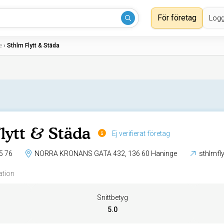
För företag
Logg
e
›
Sthlm Flytt & Städa
lytt & Städa
Ej verifierat företag
5 76
NORRA KRONANS GATA 432, 136 60 Haninge
sthlmfl
ation
Snittbetyg
5.0