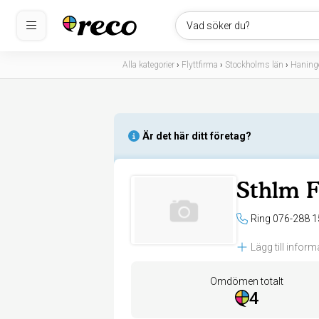
Vad söker du?
Alla kategorier
›
Flyttfirma
›
Stockholms län
›
Haning
Är det här ditt företag?
Sthlm F
Ring 076-288 1
Lägg till inform
Omdömen totalt
4