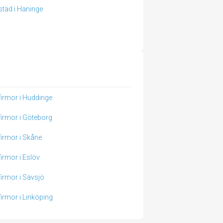
tstäd i Haninge
tfirmor i Huddinge
tfirmor i Göteborg
tfirmor i Skåne
firmor i Eslöv
tfirmor i Sävsjö
tfirmor i Linköping