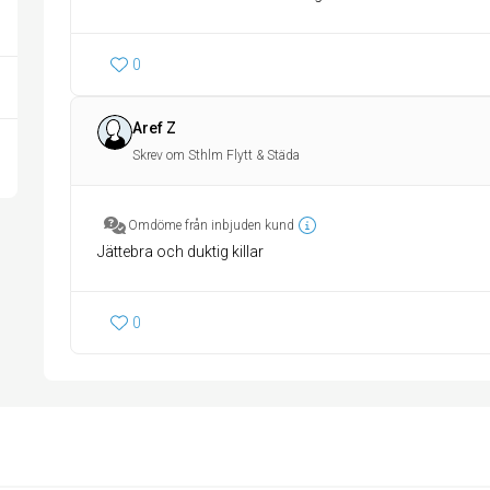
0
Aref Z
Skrev om Sthlm Flytt & Städa
Omdöme från inbjuden kund
Jättebra och duktig killar
0