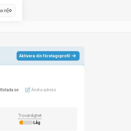
a in
Aktivera din företagsprofil
yttstada.se
Ändra adress
Trovärdighet
Låg