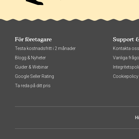
För företagare
Support 
Testa kostnadsfritt i 2 månader
Kontakta os
Blogg & Nyheter
Vanliga frågo
Guider & Webinar
Integritetsp
Google Seller Rating
Cookiepolicy
Ta reda på ditt pris
H