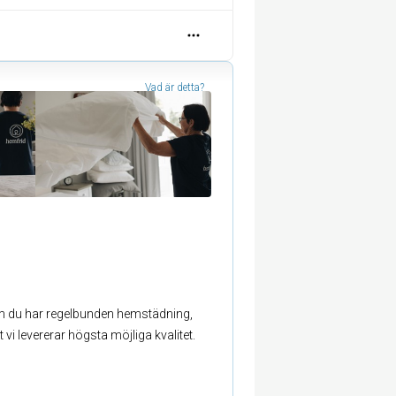
Vad är detta?
 om du har regelbunden hemstädning,
t vi levererar högsta möjliga kvalitet.