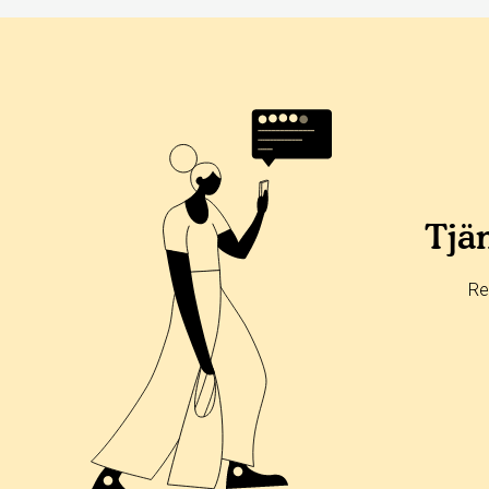
Betyg & tidpunkt:
Alla
365 dagar
90 dagar
30 dagar
100%
0%
Tjän
0%
0%
Re
0%