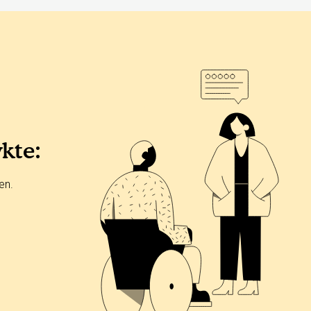
ykte:
en.