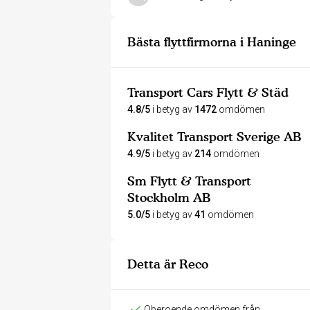
Bästa flyttfirmorna i Haninge
Transport Cars Flytt & Städ
4.8/5
i betyg av
1472
omdömen
Kvalitet Transport Sverige AB
4.9/5
i betyg av
214
omdömen
Sm Flytt & Transport
Stockholm AB
5.0/5
i betyg av
41
omdömen
Detta är Reco
Oberoende omdömen från