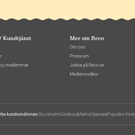
& Kundtjänst
Mer om Reco
s
Om oss
r
Pressrum
olicy medlemmar
Jobba på Reco.se
Medlemsvillkor
itta kundomdömen:
Stockholm
Göteborg
Malmö
Uppsala
Populära före