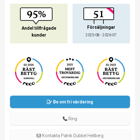
haft 51 försäljningar sen 2025-08 och har tillfrågat 95% av
sina kunder efter omdömen.
95%
51
Försäljningar
Andel tillfrågade
kunder
2025-08 - 2026-07
Be om fri värdering
Ring
Kontakta Patrik Dübbel Hellberg