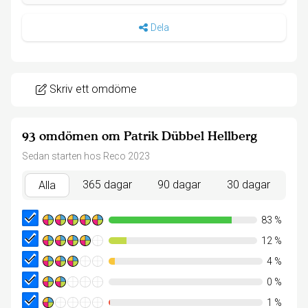
Dela
Skriv ett omdöme
93 omdömen om Patrik Dübbel Hellberg
Sedan starten hos Reco 2023
365 dagar
90 dagar
30 dagar
Alla
83
%
12
%
4
%
0
%
1
%