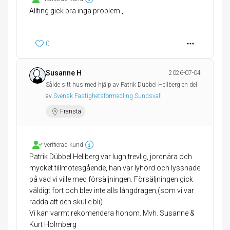
Allting gick bra inga problem ,
0
Susanne H
2026-07-04
Sålde sitt hus med hjälp av Patrik Dübbel Hellberg en del
av
Svensk Fastighetsförmedling Sundsvall
Fränsta
Verifierad kund
Patrik Dübbel Hellberg var lugn,trevlig, jordnära och
mycket tillmötesgående, han var lyhörd och lyssnade
på vad vi ville med försäljningen. Försäljningen gick
väldigt fort och blev inte alls långdragen,(som vi var
rädda att den skulle bli)
Vi kan varmt rekomendera honom. Mvh. Susanne &
Kurt Holmberg