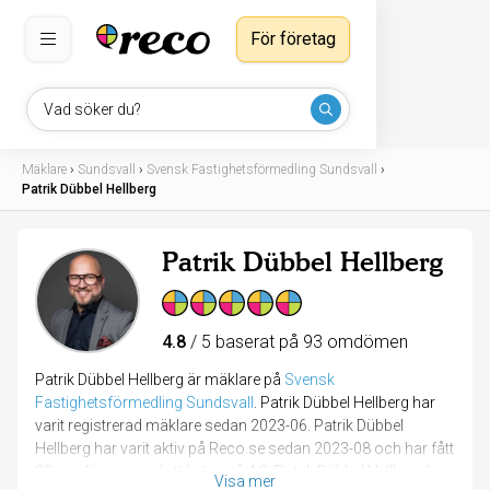
För företag
Vad söker du?
Mäklare
›
Sundsvall
›
Svensk Fastighetsförmedling Sundsvall
›
Patrik Dübbel Hellberg
Patrik Dübbel Hellberg
4.8
/ 5 baserat på 93 omdömen
Patrik Dübbel Hellberg är mäklare på
Svensk
Fastighetsförmedling Sundsvall
.
Patrik Dübbel Hellberg har
varit registrerad mäklare sedan 2023-06. Patrik Dübbel
Hellberg har varit aktiv på Reco.se sedan 2023-08 och har fått
93 omdömen med ett betyg på 4.8. Patrik Dübbel Hellberg har
Visa mer