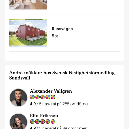
Russvägen
5 :a
Andra mäklare hos Svensk Fastighetsförmedling
Sundsvall
Alexander Vallgren
4.9
/ 5 baserat på 285 omdömen
Elin Eriksson
4.8
/ 5 baserat på 89 omdömen