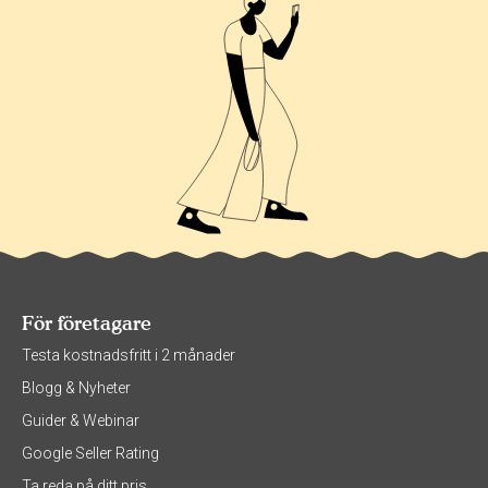
För företagare
Testa kostnadsfritt i 2 månader
Blogg & Nyheter
Guider & Webinar
Google Seller Rating
Ta reda på ditt pris