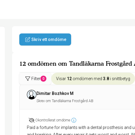
Skriv ett omdöme
12 omdömen om Tandläkarna Frostgård
Filter
Visar
12
omdömen med
3.8
i snittbetyg
0
Dimitar Bozhkov M
Skrev om Tandläkarna Frostgård AB
Okontrollerat omdöme
Paid a fortune for implants with a dental prosthesis and u
and breaking. After every repair it gets worst and worst. 