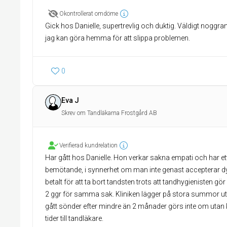
Okontrollerat omdöme
Gick hos Danielle, supertrevlig och duktig. Väldigt noggra
jag kan göra hemma för att slippa problemen.
0
Eva J
Skrev om Tandläkarna Frostgård AB
Verifierad kundrelation
Har gått hos Danielle. Hon verkar sakna empati och har ett
bemötande, i synnerhet om man inte genast accepterar dy
betalt för att ta bort tandsten trots att tandhygienisten gör
2 ggr för samma sak. Kliniken lägger på stora summor ut
gått sönder efter mindre än 2 månader görs inte om utan ko
tider till tandläkare.