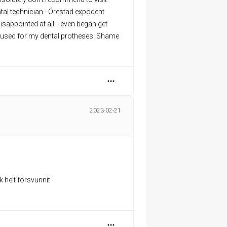
tal technician - Örestad expodent
appointed at all. I even began get
s used for my dental protheses. Shame
2023-02-21
 helt försvunnit