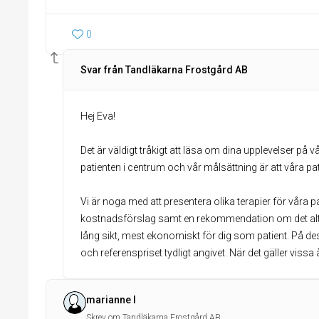
0
Svar från Tandläkarna Frostgård AB
Hej Eva!
Det är väldigt tråkigt att läsa om dina upplevelser på vår 
patienten i centrum och vår målsättning är att våra pa
Vi är noga med att presentera olika terapier för våra p
kostnadsförslag samt en rekommendation om det alte
lång sikt, mest ekonomiskt för dig som patient. På de
och referenspriset tydligt angivet. När det gäller vissa
marianne l
Skrev om Tandläkarna Frostgård AB