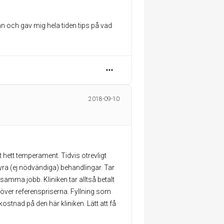
nn och gav mig hela tiden tips på vad
2018-09-10
 hett temperament. Tidvis otrevligt
ra (ej nödvändiga) behandlingar. Tar
 samma jobb. Kliniken tar alltså betalt
över referenspriserna. Fyllning som
stnad på den här kliniken. Lätt att få