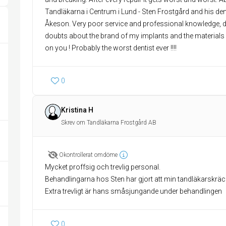
Tandläkarna i Centrum i Lund - Sten Frostgård and his den
Åkeson. Very poor service and professional knowledge, dis
doubts about the brand of my implants and the material
on you ! Probably the worst dentist ever !!!!
0
Kristina H
Skrev om Tandläkarna Frostgård AB
Okontrollerat omdöme
Mycket proffsig och trevlig personal.
Behandlingarna hos Sten har gjort att min tandläkarskräck
Extra trevligt är hans småsjungande under behandlingen
0