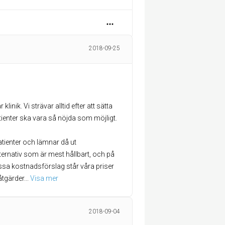
2018-09-25
klinik. Vi strävar alltid efter att sätta
tienter ska vara så nöjda som möjligt.
atienter och lämnar då ut
rnativ som är mest hållbart, och på
ssa kostnadsförslag står våra priser
 åtgärder
... 
Visa mer
2018-09-04