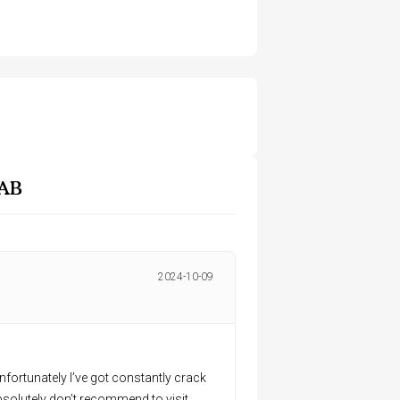
 AB
2024-10-09
nfortunately I’ve got constantly crack
Absolutely don’t recommend to visit