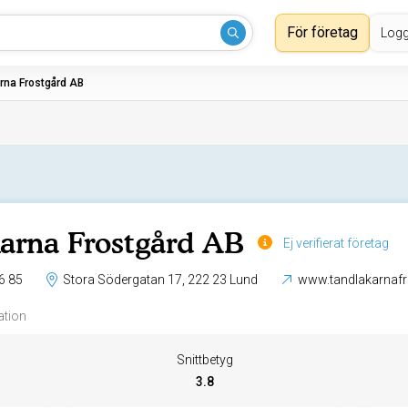
För företag
Logg
rna Frostgård AB
arna Frostgård AB
Ej verifierat företag
6 85
Stora Södergatan 17, 222 23 Lund
www.tandlakarnafr
ation
Snittbetyg
3.8