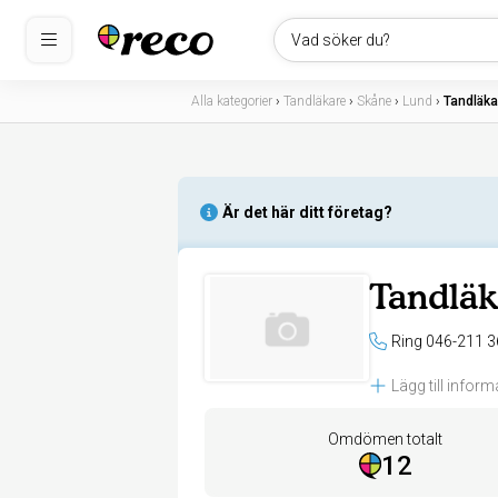
Vad söker du?
Alla kategorier
›
Tandläkare
›
Skåne
›
Lund
›
Tandläka
Är det här ditt företag?
Tandläk
Ring 046-211 3
Lägg till inform
Omdömen totalt
12