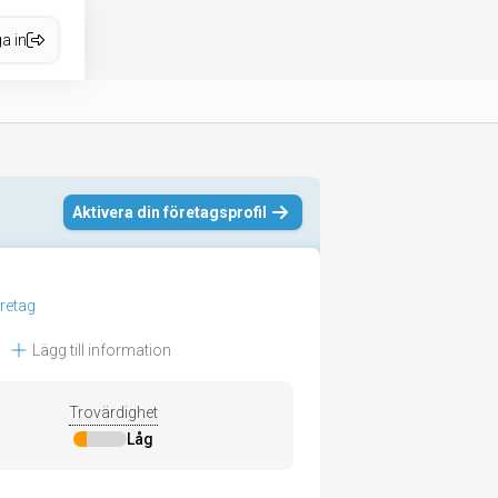
a in
Aktivera din företagsprofil
öretag
Lägg till information
Trovärdighet
Låg