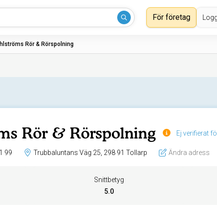
För företag
Logg
hlströms Rör & Rörspolning
ms Rör & Rörspolning
Ej verifierat f
1 99
Trubbaluntans Väg 25, 298 91 Tollarp
Ändra adress
Snittbetyg
5.0