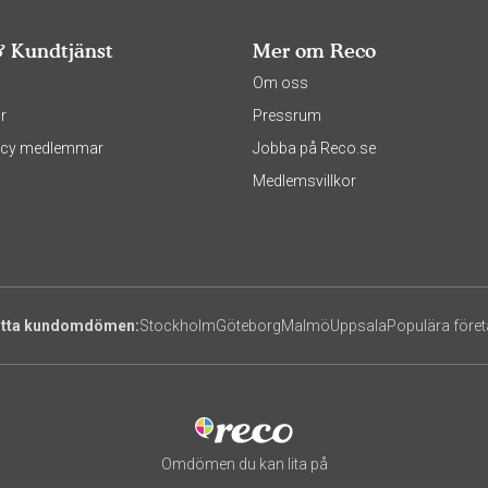
& Kundtjänst
Mer om Reco
s
Om oss
r
Pressrum
olicy medlemmar
Jobba på Reco.se
Medlemsvillkor
itta kundomdömen:
Stockholm
Göteborg
Malmö
Uppsala
Populära före
Omdömen du kan lita på