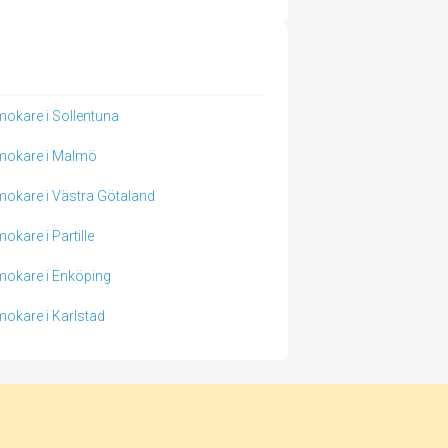
okare i Sollentuna
mokare i Malmö
okare i Västra Götaland
okare i Partille
okare i Enköping
okare i Karlstad