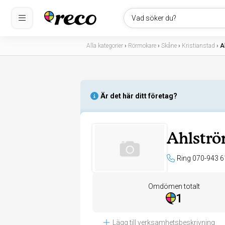
Vad söker du?
Alla kategorier
›
Rörmokare
›
Skåne
›
Kristianstad
›
A
Är det här ditt företag?
Ahlströ
Ring 070-943 6
Omdömen totalt
1
Lägg till verksamhetsbeskrivning