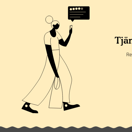
Betyg & tidpunkt:
Alla
365 dagar
90 dagar
30 dagar
100%
0%
Tjän
0%
0%
Re
0%