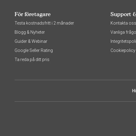
För företagare
Support 
Testa kostnadsfritt i 2 månader
Kontakta os
Blogg & Nyheter
Vanliga frågo
Guider & Webinar
Integritetsp
Google Seller Rating
Cookiepolicy
Ta reda på ditt pris
H