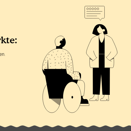
ykte:
en.