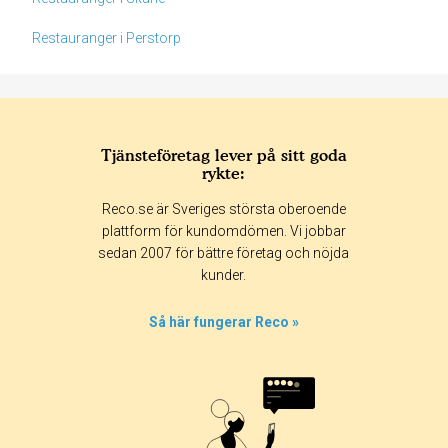
Restauranger i Perstorp
Tjänsteföretag lever på sitt goda
rykte:
Betyg & tidpunkt:
Reco.se är Sveriges största oberoende
Alla
365 dagar
90 dagar
30 dagar
plattform för kundomdömen. Vi jobbar
sedan 2007 för bättre företag och nöjda
0%
kunder.
50%
0%
Så här fungerar Reco »
0%
50%