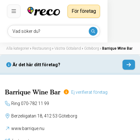
För företag
Vad söker du?
Alla kategorier
›
Restaurang
›
Västra Götaland
›
Göteborg
›
Barrique Wine Bar
Är det här ditt företag?
Barrique Wine Bar
Ej verifierat företag
Ring 070-782 11 99
Berzeliigatan 18, 412 53 Göteborg
www.barrique.nu