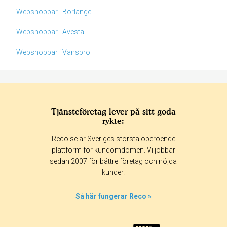
Webshoppar i Borlänge
Webshoppar i Avesta
Webshoppar i Vansbro
Tjänsteföretag lever på sitt goda
rykte:
Betyg & tidpunkt:
Reco.se är Sveriges största oberoende
Alla
365 dagar
90 dagar
30 dagar
plattform för kundomdömen. Vi jobbar
sedan 2007 för bättre företag och nöjda
0%
kunder.
0%
0%
Så här fungerar Reco »
0%
100%