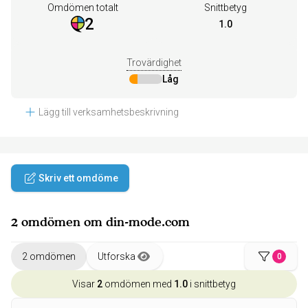
Omdömen totalt
Snittbetyg
2
1.0
Trovärdighet
Låg
Lägg till verksamhetsbeskrivning
Skriv ett omdöme
2 omdömen om din-mode.com
2 omdömen
Utforska
0
Visar
2
omdömen med
1.0
i snittbetyg