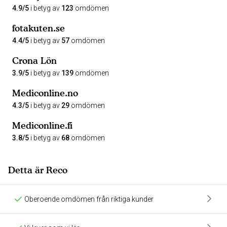
4.9/5
i betyg av
123
omdömen
fotakuten.se
4.4/5
i betyg av
57
omdömen
Crona Lön
3.9/5
i betyg av
139
omdömen
Mediconline.no
4.3/5
i betyg av
29
omdömen
Mediconline.fi
3.8/5
i betyg av
68
omdömen
Detta är Reco
Oberoende omdömen från riktiga kunder