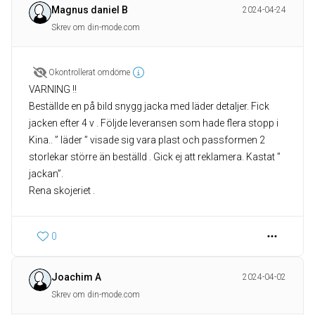
Magnus daniel B
2024-04-24
Skrev om din-mode.com
Okontrollerat omdöme
VARNING ‼️
Beställde en på bild snygg jacka med läder detaljer. Fick
jacken efter 4 v . Följde leveransen som hade flera stopp i
Kina.. ” läder ” visade sig vara plast och passformen 2
storlekar större än beställd . Gick ej att reklamera. Kastat ”
jackan”.
Rena skojeriet .
0
Joachim A
2024-04-02
Skrev om din-mode.com