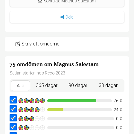
Kontakta Magnus Salestam
Dela
Skriv ett omdöme
75 omdömen om Magnus Salestam
Sedan starten hos Reco 2023
365 dagar
90 dagar
30 dagar
Alla
76
%
24
%
0
%
0
%