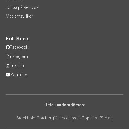
Jobba på Reco.se
Medlemsvillkor
Följ Reco
Facebook
Instagram
LinkedIn
YouTube
Hitta kundomdömen:
Stockholm
Göteborg
Malmö
Uppsala
Populära företag