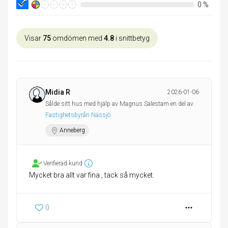
0
%
Visar
75
omdömen med
4.8
i snittbetyg
Midia R
2026-01-06
Sålde sitt hus med hjälp av Magnus Salestam en del av
Fastighetsbyrån Nässjö
Anneberg
Verifierad kund
Mycket bra allt var fina , tack så mycket.
0