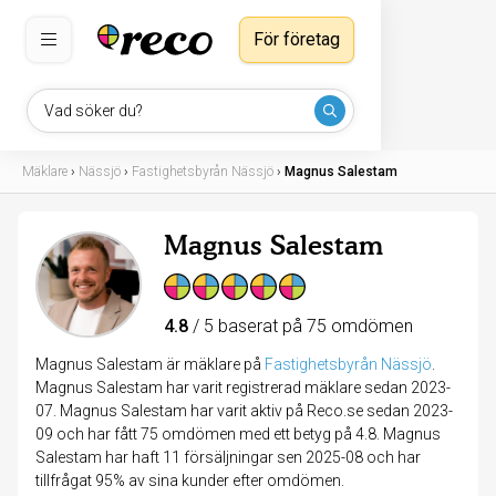
För företag
Vad söker du?
Mäklare
›
Nässjö
›
Fastighetsbyrån Nässjö
›
Magnus Salestam
Magnus Salestam
4.8
/ 5 baserat på 75 omdömen
Magnus Salestam är mäklare på
Fastighetsbyrån Nässjö
.
Magnus Salestam har varit registrerad mäklare sedan 2023-
07. Magnus Salestam har varit aktiv på Reco.se sedan 2023-
09 och har fått 75 omdömen med ett betyg på 4.8. Magnus
Salestam har haft 11 försäljningar sen 2025-08 och har
tillfrågat 95% av sina kunder efter omdömen.