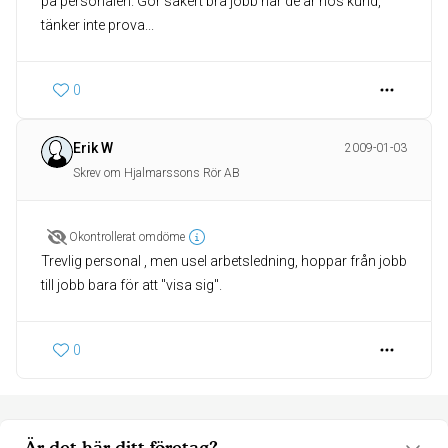
på personalen. Gör säkert bra jobb när de är hos kund,
tänker inte prova...
0
Erik W
2009-01-03
Skrev om Hjalmarssons Rör AB
Okontrollerat omdöme
Trevlig personal , men usel arbetsledning, hoppar från jobb
till jobb bara för att "visa sig".
0
Är det här ditt företag?