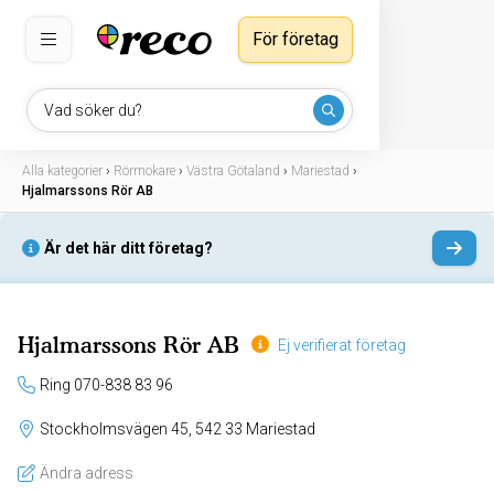
För företag
Vad söker du?
Alla kategorier
›
Rörmokare
›
Västra Götaland
›
Mariestad
›
Hjalmarssons Rör AB
Är det här ditt företag?
Hjalmarssons Rör AB
Ej verifierat företag
Ring 070-838 83 96
Stockholmsvägen 45, 542 33 Mariestad
Ändra adress