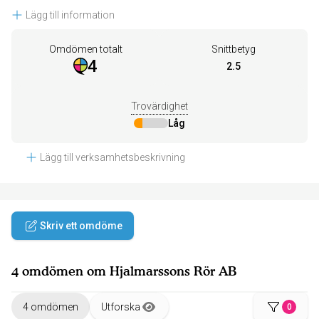
Lägg till information
Omdömen totalt
Snittbetyg
4
2.5
Trovärdighet
Låg
Lägg till verksamhetsbeskrivning
Skriv ett omdöme
4 omdömen om Hjalmarssons Rör AB
4 omdömen
Utforska
0