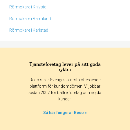
Rörmokare i Knivsta
Rörmokare i Värmland
Rörmokare i Karlstad
Tjänsteföretag lever på sitt goda
rykte:
Betyg & tidpunkt:
Reco.se är Sveriges största oberoende
Alla
365 dagar
90 dagar
30 dagar
plattform för kundomdömen. Vi jobbar
sedan 2007 för bättre företag och nöjda
25%
kunder.
0%
0%
Så här fungerar Reco »
50%
25%