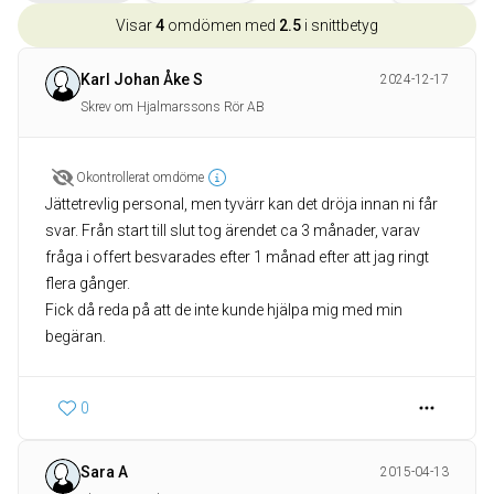
Visar
4
omdömen med
2.5
i snittbetyg
Karl Johan Åke S
2024-12-17
Skrev om Hjalmarssons Rör AB
Okontrollerat omdöme
Jättetrevlig personal, men tyvärr kan det dröja innan ni får
svar. Från start till slut tog ärendet ca 3 månader, varav
fråga i offert besvarades efter 1 månad efter att jag ringt
flera gånger.
Fick då reda på att de inte kunde hjälpa mig med min
begäran.
0
Sara A
2015-04-13