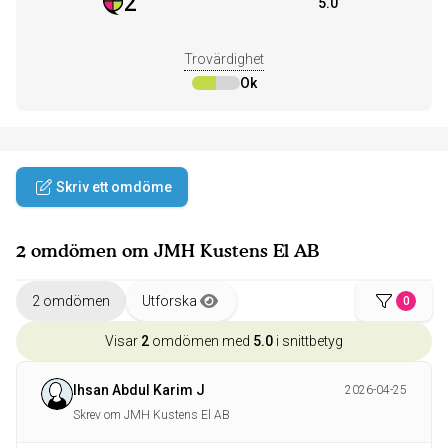
2
5.0
Trovärdighet
Ok
Skriv ett omdöme
2 omdömen om JMH Kustens El AB
2 omdömen
Utforska
0
Visar
2
omdömen med
5.0
i snittbetyg
Ihsan Abdul Karim J
2026-04-25
Skrev om JMH Kustens El AB