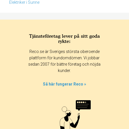
Elektriker i Sunne
Tjänsteföretag lever på sitt goda
rykte:
Betyg & tidpunkt:
Reco.se är Sveriges största oberoende
Alla
365 dagar
90 dagar
30 dagar
plattform för kundomdömen. Vi jobbar
sedan 2007 för bättre företag och nöjda
100%
kunder.
0%
0%
Så här fungerar Reco »
0%
0%