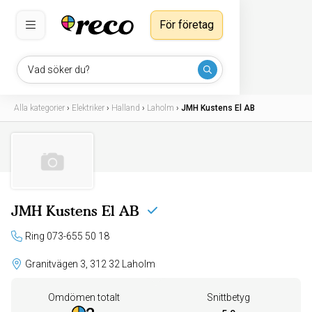
För företag
Vad söker du?
Alla kategorier
›
Elektriker
›
Halland
›
Laholm
›
JMH Kustens El AB
JMH Kustens El AB
Ring 073-655 50 18
Granitvägen 3, 312 32 Laholm
Omdömen totalt
Snittbetyg