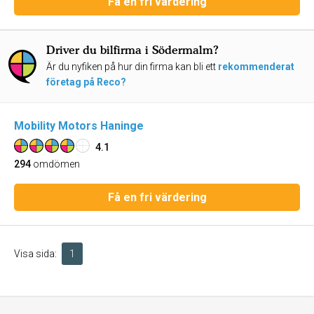
Få en fri värdering
Driver du bilfirma i Södermalm?
Är du nyfiken på hur din firma kan bli ett
rekommenderat
företag på Reco?
Mobility Motors Haninge
4.1
294
omdömen
Få en fri värdering
Visa sida:
1