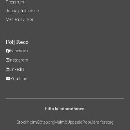
Pressrum
Jobba på Reco.se
Medlemsvillkor
Följ Reco
Facebook
Instagram
LinkedIn
YouTube
Hitta kundomdömen:
Stockholm
Göteborg
Malmö
Uppsala
Populära företag