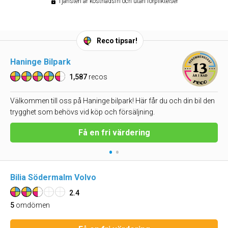
Tjänsten är kostnadsfri och utan förpliktelser
Reco tipsar!
Haninge Bilpark
1,587
recos
Välkommen till oss på Haninge bilpark! Här får du och din bil den
trygghet som behövs vid köp och försäljning.
Få en fri värdering
•
•
Bilia Södermalm Volvo
2.4
5
omdömen