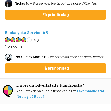
Niclas N
:
+ Bra service, trevlig och bra priser./ROP 180
Få prisförslag
Backalycka Service AB
4.0
1
omdöme
Per Gustav Martin H
:
Har haft mina däck hos dem i flera år och alltid bra service.
Få prisförslag
Driver du bilverkstad i Kungsbacka?
Är du nyfiken på hur din firma kan bli ett
rekommenderat
företag på Reco?