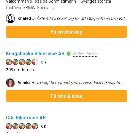
Välkommen till oss på Schmiedmann – Sveriges största
fristående BMW-Specialist.
Khaled J
:
Åkte 40mil enkel väg för att låta proffsen ta hand om pärlan. Riktigt nöjd med Schmiedmann. Gjorde service av vår 530d och allt från bokning till betalning gick smidigt till. Mycket trevligt bemötande och bra rimliga priser. Kommer definitivt tillbaka!
Få prisförslag
Kungsbacka Bilservice AB
Verifierat företag
4.7
203
omdömen
Annika H
:
Trevligt bemötande,bra service. Fick tid snabbt. Bra utfört arbete.
Få pris & boka
Cds Bilservice AB
5.0