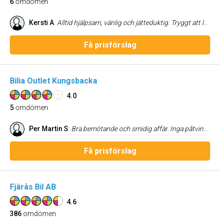
6
omdömen
Kersti A
:
Alltid hjälpsam, vänlig och jätteduktig. Tryggt att lämna sin bil till Cds.
Få prisförslag
Bilia Outlet Kungsbacka
4.0
5
omdömen
Per Martin S
:
Bra bemötande och smidig affär. Inga påtvingade delar o affären utan ett rimligt resonemang och till bra pris på bil och vinterdäck! Rekommenderas
Få prisförslag
Fjärås Bil AB
4.6
386
omdömen