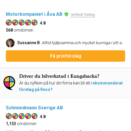
Motorkompaniet i Åsa AB
Verifierat företag
4.8
568
omdömen
Sussanne B
:
Alltid hjälpsamma och mycket kunniga i sitt arbete. Helnöjd kund
Få prisförslag
Driver du bilverkstad i Kungsbacka?
Är du nyfiken på hur din firma kan bli ett
rekommenderat
företag på Reco?
Schmiedmann Sverige AB
4.8
1,153
omdömen