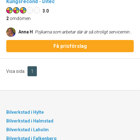
Kungsrecond - Ditec
3.0
2
omdömen
Anna H
:
Pojkarna som arbetar där är så otroligt serviceminded, gör allt för kunden och arbetet blir jättebra. ANNA i Åsa
Få prisförslag
Visa sida:
1
Bilverkstad i Hylte
Bilverkstad i Halmstad
Bilverkstad i Laholm
Bilverkstad i Falkenberg