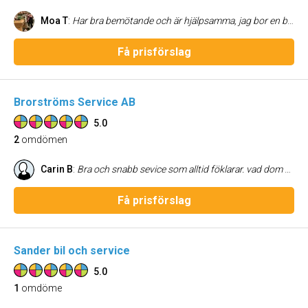
Moa T
:
Har bra bemötande och är hjälpsamma, jag bor en bit bort men är så nöjd med Thomas att jag lämnar bilen där för lagning. Är grymt nöjd och rekommenderar Fjärås bil! 👌🏻
Få prisförslag
Brorströms Service AB
5.0
2
omdömen
Carin B
:
Bra och snabb sevice som alltid föklarar. vad dom gjort Och alltid glatt bemötande !
Få prisförslag
Sander bil och service
5.0
1
omdöme