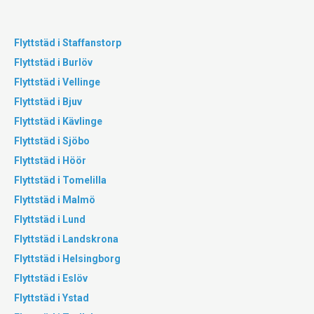
Flyttstäd i Staffanstorp
Flyttstäd i Burlöv
Flyttstäd i Vellinge
Flyttstäd i Bjuv
Flyttstäd i Kävlinge
Flyttstäd i Sjöbo
Flyttstäd i Höör
Flyttstäd i Tomelilla
Flyttstäd i Malmö
Flyttstäd i Lund
Flyttstäd i Landskrona
Flyttstäd i Helsingborg
Flyttstäd i Eslöv
Flyttstäd i Ystad