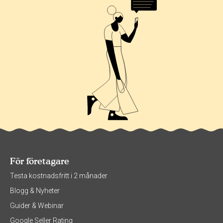
För företagare
Testa kostnadsfritt i 2 månader
Blogg & Nyheter
Guider & Webinar
Google Seller Rating