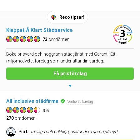
Reco tipsar!
Klappat Å Klart Städservice
73
omdömen
Boka prisvärd och noggrann städtjänst med Garanti! Ett
miljömedvetet företag som underlättar din vardag.
Få prisförslag
•
All inclusive städfirma
Verifierat företag
4.6
270
omdömen
Pia L
:
Trevliga och pålitliga, anlitar dem gärna på nytt.