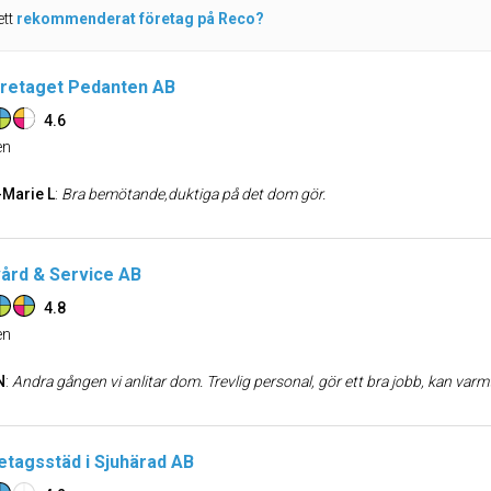
ett
rekommenderat företag på Reco?
retaget Pedanten AB
4.6
n
Marie L
:
Bra bemötande,duktiga på det dom gör.
ård & Service AB
4.8
n
N
:
Andra gången vi anlitar dom. Trevlig personal, gör ett bra jobb, kan 
etagsstäd i Sjuhärad AB