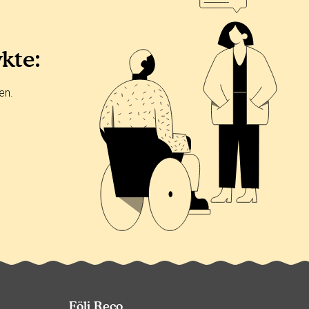
ykte:
en.
Följ Reco