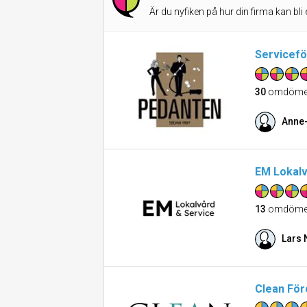
Är du nyfiken på hur din firma kan bli 
Servicefö
30
omdöme
Anne-
EM Lokalv
13
omdöme
Lars 
Clean För