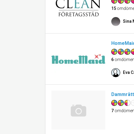
15
omdöme
Sina 
HomeMaid
6
omdöme
Eva C
Dammråtta
7
omdöme