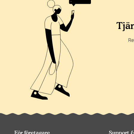
Tjän
Re
För företagare
Support 