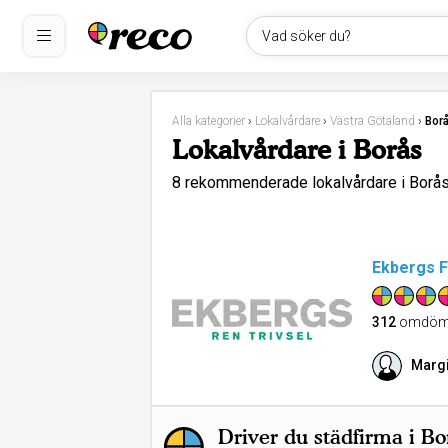
Vad söker du?
Alla kategorier
›
Lokalvårdare
›
Västra Götaland
›
Bor
Lokalvårdare i Borås
8 rekommenderade lokalvårdare i Bor
Ekbergs F
312
omdöm
Margi
Driver du städfirma i Bo