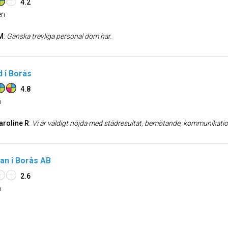
4.2
n
M
:
Ganska trevliga personal dom har.
 i Borås
4.8
n
aroline R
:
Vi är väldigt nöjda med städresultat, bemötande, kommunikatio
n i Borås AB
2.6
n