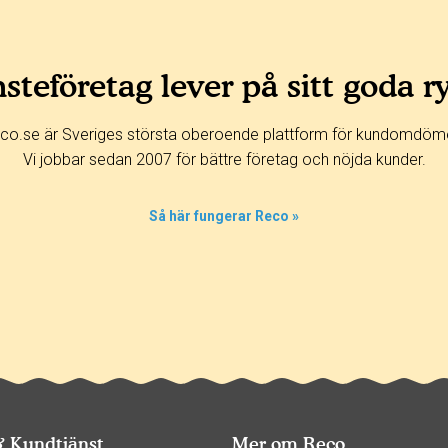
steföretag lever på sitt goda r
co.se är Sveriges största oberoende plattform för kundomdöm
Vi jobbar sedan 2007 för bättre företag och nöjda kunder.
Så här fungerar Reco »
& Kundtjänst
Mer om Reco