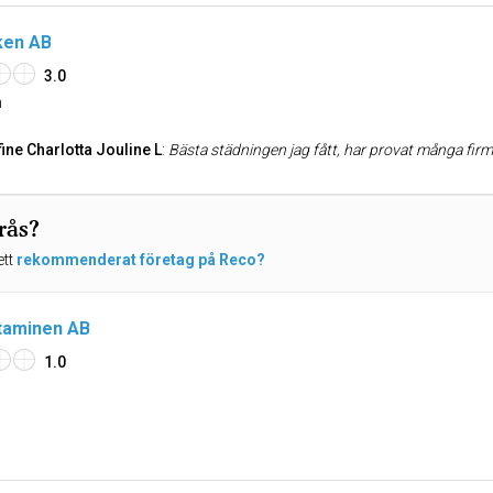
ken AB
3.0
n
ine Charlotta Jouline L
:
Bästa städningen jag fått, har provat många fir
rås?
ett
rekommenderat företag på Reco?
taminen AB
1.0