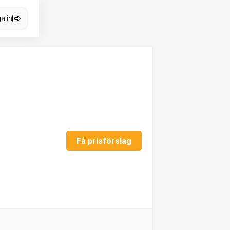
a in
Få prisförslag