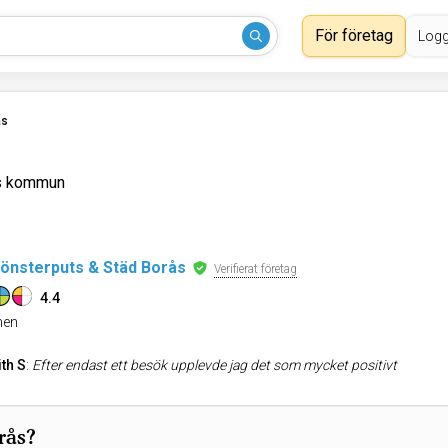
För företag
Logg
ås
ås kommun
önsterputs & Städ Borås
Verifierat företag
4.4
en
th S
:
Efter endast ett besök upplevde jag det som mycket positivt
rås?