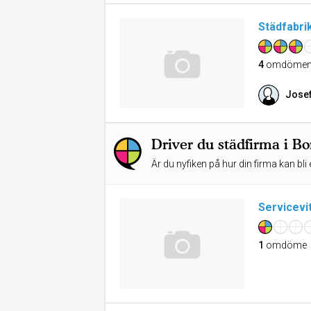
Städfabri
4
omdöme
Josef
Driver du städfirma i Bo
Är du nyfiken på hur din firma kan bli 
Servicevi
1
omdöme