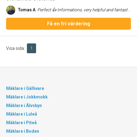
Tomas A
:
Perfect 👍 Informations, very helpful and fantastic kindly. She loves her work and do a very good job. If you want to buy a house and trust someone, go to Anna-Kristina.
Få en fri värdering
Visa sida:
1
Mäklare i Gällivare
Mäklare i Jokkmokk
Mäklare i Älvsbyn
Mäklare i Luleå
Mäklare i Piteå
Mäklare i Boden