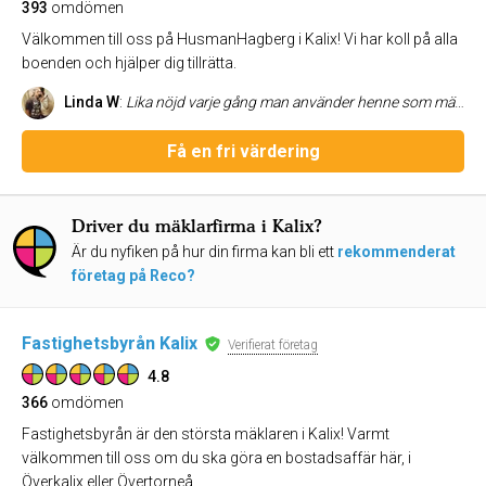
393
omdömen
Välkommen till oss på HusmanHagberg i Kalix! Vi har koll på alla
boenden och hjälper dig tillrätta.
Linda W
:
Lika nöjd varje gång man använder henne som mäklare! Toppenbra allt
Få en fri värdering
Driver du mäklarfirma i Kalix?
Är du nyfiken på hur din firma kan bli ett
rekommenderat
företag på Reco?
Fastighetsbyrån Kalix
Verifierat företag
4.8
366
omdömen
Fastighetsbyrån är den största mäklaren i Kalix! Varmt
välkommen till oss om du ska göra en bostadsaffär här, i
Överkalix eller Övertorneå.