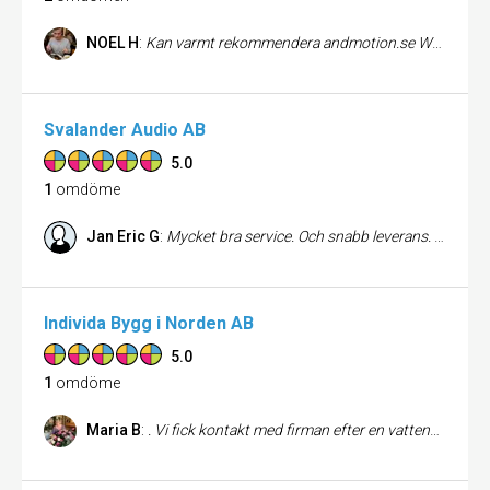
NOEL H
:
Kan varmt rekommendera andmotion.se Webshopen är snyggt designad och användarvänlig med ett bra sortiment. Deras nyöppnade butik är fräsch och ett stort plus till den mycket trevliga personalen som verkligen har tagit bra service och trevligt bemötande på allvar. Tyvärr köpte jag aldrig något då allt jag ville ha var tillfälligt slut i min storlek, men jag kommer definitivt att besöka andmotions butik och/eller webshop först nästa gång jag ska köpa något skidrelaterat och hoppas då att det jag vill ha finns på lager!
Svalander Audio AB
5.0
1
omdöme
Jan Eric G
:
Mycket bra service. Och snabb leverans. Svarar snabbt på mail.har bara gott att säga Rekommenderas.
Individa Bygg i Norden AB
5.0
1
omdöme
Maria B
:
. Vi fick kontakt med firman efter en vattenskada. Vänligt, kunnigt och uppriktigt bemötande. De fick laga väggar, lägga nya golv och tapetsera och måla. Vi blev mycket nöjda. Tapetseringen var makalöst bra gjord, när de fick mönsterpassa och laga. Helt otroligt bra gjort.