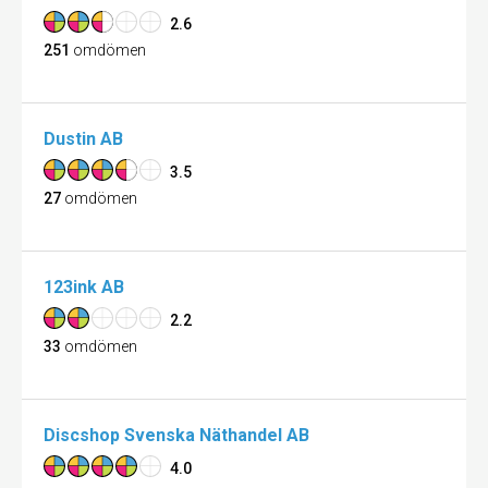
2.6
251
omdömen
Dustin AB
3.5
27
omdömen
123ink AB
2.2
33
omdömen
Discshop Svenska Näthandel AB
4.0