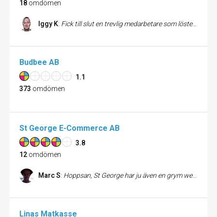
18
omdömen
Iggy K
:
Fick till slut en trevlig medarbetare som löste mitt problem direkt. Så skall det vara. Hade tidigare satt ett lågt betyg pga. att de strulade till min order och kundtjänstmedarbetaren jag fick då lät otrevlig och kunde inte hjälpa mig alls.
Budbee AB
1.1
373
omdömen
St George E-Commerce AB
3.8
12
omdömen
Marc S
:
Hoppsan, St George har ju även en grym webbutik. Bra om man vill scanna marknaden lite först eller vet exakt vad man vill ha, då slipper man springa runt. Många produkter och mycket information. Att rekommendera!
Linas Matkasse