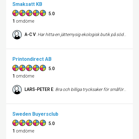
Smaksatt KB
5.0
1
omdöme
A-C V
:
Har hitta en jättemysig ekologisk butik på söder. Kunnig och trevlig personal och massor av ovanliga ekologiska märken. Fullt med eko till barn. Helt underbar!!
Printondirect AB
5.0
1
omdöme
LARS-PETER E
:
Bra och billiga trycksaker för småföretagare. Pålitliga!
Sweden Buyersclub
5.0
1
omdöme