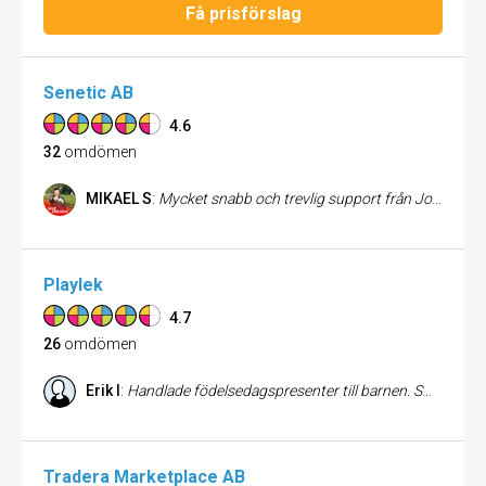
Få prisförslag
Senetic AB
4.6
32
omdömen
MIKAEL S
:
Mycket snabb och trevlig support från Johan! Jag har nu registrerat mig som kund, tyvärr avbeställt ett köp gjort idag 2022-02-28, men återkommer. Med den supporten känner man sig trygg, vilket betyder mer än produkten i sig. MVH Mikael Sjögren 070-8740400 kgm.sjogren@gmail.com
Playlek
4.7
26
omdömen
Erik I
:
Handlade födelsedagspresenter till barnen. Smidig butik, bra betalningsmöjligheter, snabb leverans!
Tradera Marketplace AB