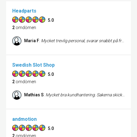
Headparts
5.0
2
omdömen
Maria F
:
Mycket trevlig personal, svarar snabbt på frågor även på helger. Leveransen tog tyvärr ett par veckor pga. att delarna var slut. Relativt dyrt men bättre än att köpa nya lurar. På det hela taget mycket bra, speciellt med åtanke att ingen annan leverantör har kunnat fixa fram mina delar.
Swedish Slot Shop
5.0
2
omdömen
Mathias S
:
Mycket bra kundhantering. Sakerna skickas omgående, och om något blir fel så är det löst på nolltid. T.om. på julafton. Kan bara rekomendera som den bästa bilbanebutiken i Sverige
andmotion
5.0
2
omdömen