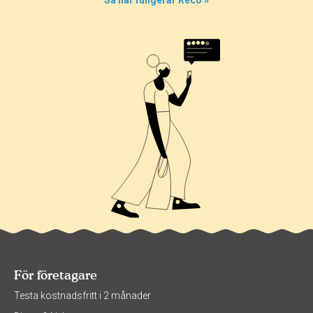
Så här fungerar Reco »
För företagare
Testa kostnadsfritt i 2 månader