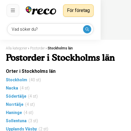
För företag
Vad söker du?
Alla kategorier
›
Postorder
›
Stockholms län
Postorder i Stockholms län
Orter i Stockholms län
Stockholm
(40 st)
Nacka
(4 st)
Södertälje
(4 st)
Norrtälje
(4 st)
Haninge
(4 st)
Sollentuna
(3 st)
Upplands Väsby
(2 st)