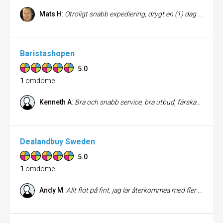
Mats H
:
Otroligt snabb expediering, drygt en (1) dag från beställning till leverans! Snabb och bra kundsupport via mejl också. Tyvärr har ITAB varken PayPal eller VISA men frakten är fri över 1000 kr. Sortimentet består av kända märken såsom Didriksons och till skillnad från t ex Intersport och Team Sportia har de även stora storlekar såsom 3XL, dessutom till ett lägre pris än de stora kedjorna.
Baristashopen
5.0
1
omdöme
Kenneth A
:
Bra och snabb service, bra utbud, färskaste och bästa kaffebönorna
Dealandbuy Sweden
5.0
1
omdöme
Andy M
:
Allt flöt på fint, jag lär återkommea med fler beställningar! Ruskigt snabb leverans!