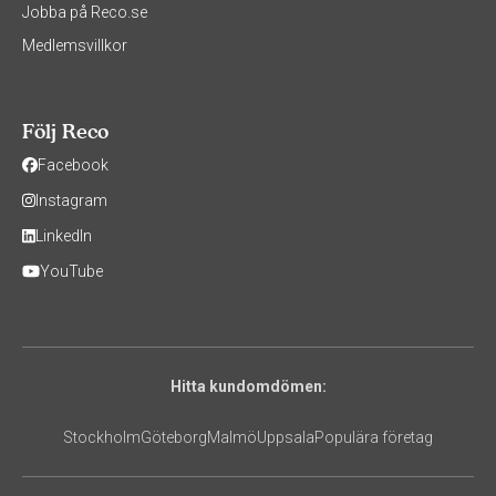
Jobba på Reco.se
Medlemsvillkor
Följ Reco
Facebook
Instagram
LinkedIn
YouTube
Hitta kundomdömen:
Stockholm
Göteborg
Malmö
Uppsala
Populära företag