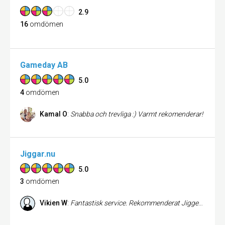
2.9
16
omdömen
Gameday AB
5.0
4
omdömen
Kamal O
:
Snabba och trevliga :) Varmt rekomenderar!
Jiggar.nu
5.0
3
omdömen
Vikien W
:
Fantastisk service. Rekommenderat Jigger till alla jag känner.