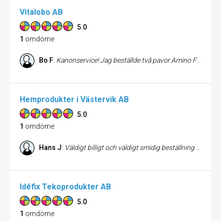
Vitalobo AB
5.0
1
omdöme
Bo F
:
Kanonservice! Jag beställde två pavor Amino Fuel på dagen. En stund senare fick jag en bekräftelse via mail med beställningsnummer etc. Samma kväll fick jag ett sms från posten att dom mottagit paketet och dagen efter hade jag min beställning. Det här kallar jag service.
Hemprodukter i Västervik AB
5.0
1
omdöme
Hans J
:
Väldigt billigt och väldigt smidig beställning av dammsugarpåsar. De ovade visserligen fyrpack fast jag fick trepack. Men då det var til centraldammsugare var det ändå väldigt billigt. Deras hemsida är www.dammsugarpåse.com
Idéfix Tekoprodukter AB
5.0
1
omdöme