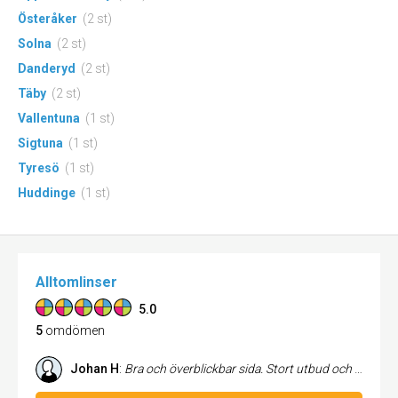
Österåker
(2 st)
Solna
(2 st)
Danderyd
(2 st)
Täby
(2 st)
Vallentuna
(1 st)
Sigtuna
(1 st)
Tyresö
(1 st)
Huddinge
(1 st)
Alltomlinser
5.0
5
omdömen
Johan H
:
Bra och överblickbar sida. Stort utbud och många möjliga leverantörer att välja mellan. När jag hade en fråga och kontaktade bolaget fick jag snabbt svar. Nu har jag gått från min gamla optiker i stan till att hitta och köpa linser via alltomlinser. Sparar mer än 1000kr per år på det.