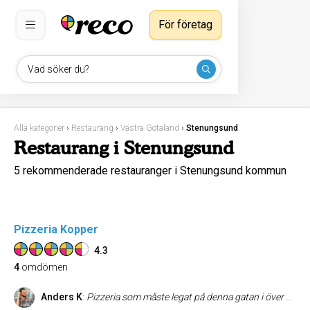
För företag
Vad söker du?
Alla kategorier
›
Restaurang
›
Västra Götaland
›
Stenungsund
Restaurang i Stenungsund
5 rekommenderade restauranger i Stenungsund kommun
Pizzeria Kopper
4.3
4
omdömen
Anders K
:
Pizzeria som måste legat på denna gatan i över 30 år. Fortfarande skapar dom de näst bästa pizzorna i Stenungsund och man kan bo långt bort för att ändå vilja komma hit på söndag förmiddag. Personal med humor som höjjer stämningen den korta stund man är där.