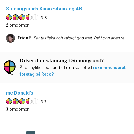
Stenungsunds Kinarestaurang AB
3.5
2
omdömen
Frida S
:
Fantastiska och väldigt god mat. Dai-Loon är en resturang som serverar kinamat. Dom har väldigt mycket att välja på det är lika svårt varje gång att välja vad man skall äta. Dom har också flera olika efträtter som inte gör saken bättre. Så om du har vägarna förbi Stenungsund tveka inte åk till Dai-Loon.
Driver du restaurang i Stenungsund?
Är du nyfiken på hur din firma kan bli ett
rekommenderat
företag på Reco?
mc Donald's
3.3
3
omdömen