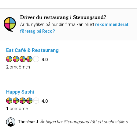
Driver du restaurang i Stenungsund?
Är du nyfiken på hur din firma kan bli ett
rekommenderat
företag på Reco?
Eat Café & Restaurang
4.0
2
omdömen
Happy Sushi
4.0
1
omdöme
Therése J
:
Äntligen har Stenungsund fått ett sushi-ställe som serverar GOD sushi. Lokalen är rätt så trist, ligger bredvid en mataffär, men personalen är trevlig så det väger upp. Man behöver inte vänta länge på att få maten. Risbitarna är precis lagom. Andra ställen kan de vara ENORMA, men det är en tugga. Väldigt gott! Rekommenderar starkt