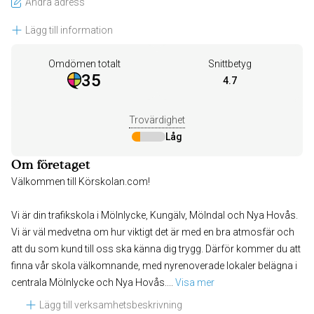
Ändra adress
Lägg till information
Omdömen totalt
Snittbetyg
35
4.7
Trovärdighet
Låg
Om företaget
Välkommen till Körskolan.com!
Vi är din trafikskola i Mölnlycke, Kungälv, Mölndal och Nya Hovås.
Vi är väl medvetna om hur viktigt det är med en bra atmosfär och
att du som kund till oss ska känna dig trygg. Därför kommer du att
finna vår skola välkomnande, med nyrenoverade lokaler belägna i
centrala Mölnlycke och Nya Hovås.
... 
Visa mer
Lägg till verksamhetsbeskrivning