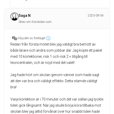
Saga N
2025-09-04
Skrev om Körskolan.com
Inbjuden av företaget
Redan från första mötet blev jag väldigt bra bemött av
både lärare och andra som jobbar där. Jag köpte ett paket
med 10 körlektioner, risk 1 och risk 2 + tillgång till
teoricentralen, och är nöjd med det valet!
Jag hade hört om skolan genom vänner som hade sagt
att den var bra och väldigt effektiv. Detta stämde väldigt
bra!
Varje körlektion är i 70 minuter och det var sällan jag tyckte
tiden gick långsamt. När jag skulle börja köra tillbaka mot
skolan blev jag alltid förvånat över hur snabbt tiden hade