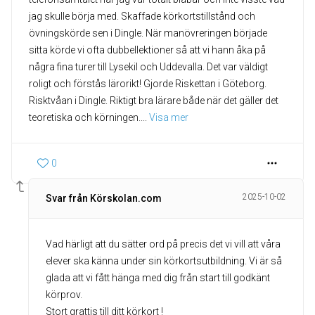
jag skulle börja med. Skaffade körkortstillstånd och
övningskörde sen i Dingle. När manövreringen började
sitta körde vi ofta dubbellektioner så att vi hann åka på
några fina turer till Lysekil och Uddevalla. Det var väldigt
roligt och förstås lärorikt! Gjorde Riskettan i Göteborg.
Risktvåan i Dingle. Riktigt bra lärare både när det gäller det
teoretiska och körningen.
... 
Visa mer
0
2025-10-02
Svar från Körskolan.com
Vad härligt att du sätter ord på precis det vi vill att våra
elever ska känna under sin körkortsutbildning. Vi är så
glada att vi fått hänga med dig från start till godkänt
körprov.
Stort grattis till ditt körkort !