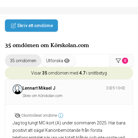
Skriv ett omdöme
35 omdömen om Körskolan.com
35 omdömen
Utforska
0
Visar
35
omdömen med
4.7
i snittbetyg
Lennart Mikael J
2025-10-02
Skrev om Körskolan.com
Okontrollerat omdöme
Jag tog tungt MC-kort (A) under sommaren 2025. Har bara
positivt att säga! Kanonbemötande från första
telefonsamtalet när jag var totalt blåbär och inte visste vad