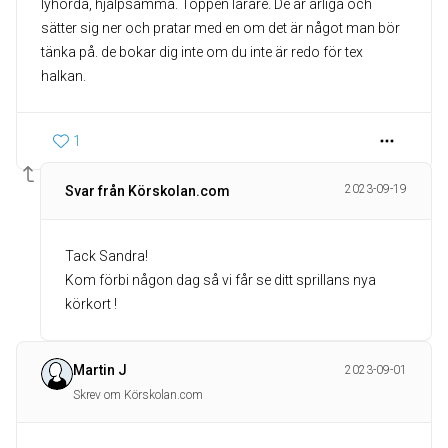
lyhörda, hjälpsamma. Toppen lärare. De är ärliga och
sätter sig ner och pratar med en om det är något man bör
tänka på. de bokar dig inte om du inte är redo för tex
halkan.
1
2023-09-19
Svar från Körskolan.com
Tack Sandra!
Kom förbi någon dag så vi får se ditt sprillans nya
körkort !
Martin J
2023-09-01
Skrev om Körskolan.com