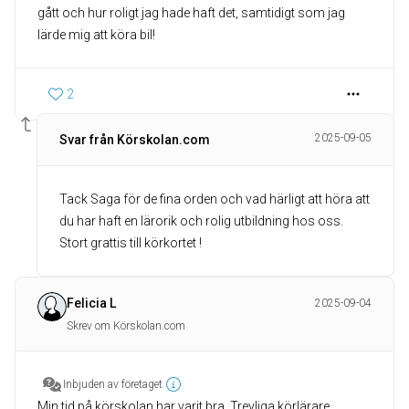
gått och hur roligt jag hade haft det, samtidigt som jag
lärde mig att köra bil!
2
2025-09-05
Svar från Körskolan.com
Tack Saga för de fina orden och vad härligt att höra att
du har haft en lärorik och rolig utbildning hos oss.
Stort grattis till körkortet !
Felicia L
2025-09-04
Skrev om Körskolan.com
Inbjuden av företaget
Min tid på körskolan har varit bra. Trevliga körlärare.