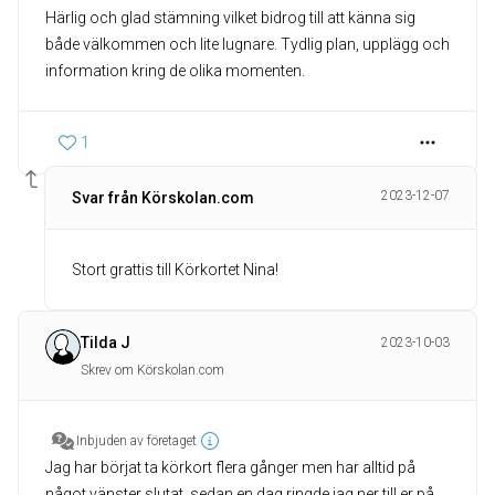
Härlig och glad stämning vilket bidrog till att känna sig
både välkommen och lite lugnare. Tydlig plan, upplägg och
information kring de olika momenten.
1
2023-12-07
Svar från Körskolan.com
Stort grattis till Körkortet Nina!
Tilda J
2023-10-03
Skrev om Körskolan.com
Inbjuden av företaget
Jag har börjat ta körkort flera gånger men har alltid på
något vänster slutat, sedan en dag ringde jag ner till er på