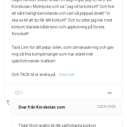
Körskolan i Mölnlycke och sa ”Jag vill ta körkort!” Och fick
ett sånt härligt bemötande och vart så peppad direkt! ”Vi
ska se till att du får ditt körkort!” Och nu sitter jag här med
körkort, klarade både teori och uppkörning på första
försöket!!
Tack Linn för ditt pepp i bilen, som utmanade mig och gav
mig så fina komplimanger som har stärkt mitt
självförtroende i trafiken!
Och TACK till er andra på
... 
Visa mer
1
2023-10-03
Svar från Körskolan.com
Tilda! Stort grattis till ditt välförtjänta körkort.