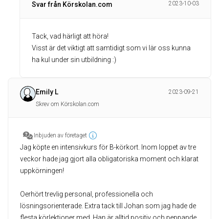
2023-10-03
Svar från Körskolan.com
Tack, vad härligt att höra!
Visst är det viktigt att samtidigt som vi lär oss kunna
ha kul under sin utbildning :)
Emily L
2023-09-21
Skrev om Körskolan.com
Inbjuden av företaget
Jag köpte en intensivkurs för B-körkort. Inom loppet av tre
veckor hade jag gjort alla obligatoriska moment och klarat
uppkörningen!
Oerhört trevlig personal, professionella och
lösningsorienterade. Extra tack till Johan som jag hade de
flesta körlektioner med. Han är alltid positiv och peppande