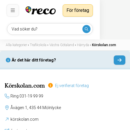
För företag
Vad söker du?
Alla kategorier
›
Trafikskola
›
Västra Götaland
›
Härryda
›
Körskolan.com
Är det här ditt företag?
Körskolan.com
Ej verifierat företag
Ring 031-19 99 99
Åvägen 1, 435 44 Mölnlycke
körskolan.com